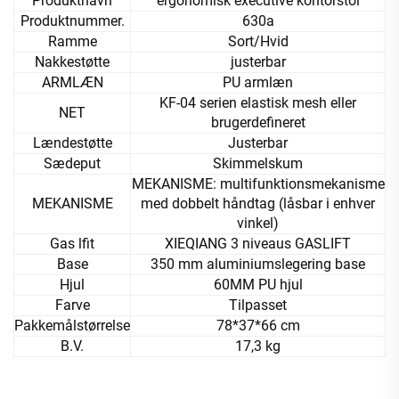
Produktnavn
ergonomisk executive kontorstol
Produktnummer.
630a
Ramme
Sort/Hvid
Nakkestøtte
justerbar
ARMLÆN
PU armlæn
KF-04 serien elastisk mesh eller
NET
brugerdefineret
Lændestøtte
Justerbar
Sædeput
Skimmelskum
MEKANISME: multifunktionsmekanisme
MEKANISME
med dobbelt håndtag (låsbar i enhver
vinkel)
Gas lfit
XIEQIANG 3 niveaus GASLIFT
Base
350 mm aluminiumslegering base
Hjul
60MM PU hjul
Farve
Tilpasset
Pakkemålstørrelse
78*37*66 cm
B.V.
17,3 kg