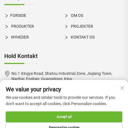
FORSIDE
OM OS
PRODUKTER
PROJEKTER
NYHEDER
KONTAKT OS
Hold Kontakt
No.1 Xingye Road, Shatou Industrial Zone, Jiujiang Town,
Nanhai, Foshan, Guangdong, Kina
We value your privacy
+86-18924550960
We use cookies and similar tools to provide our services. If you
[email protected]
don't want to accept all cookies, click Personalize cookies.
Accept all
Copyright © 2024 by Foshan Boke Furniture Co., Ltd. —
Personalize cookies