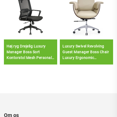
Høj ryg Drejelig Luxury
Luxury Swivel Revolving
Manager Boss Sort
Guest Manager Boss Chair
Kontorstol Mesh Personale
Luxury Ergonomic
Opgave Ergonomisk
Executive Commercial Pu
Computer Skrivebord Mesh
Leather Office Desk And
Kontorstol
Chair Set
Om os