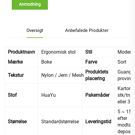
Anmodning
Oversigt
Anbefalede Produkter
Produktnavn
Ergonomisk stol
Stil
Modern
Mærke
Boke
Farve
Sort
Produktets
Guangd
Tekstur
Nylon / Jern / Mesh
placering
provins,
Karton, 
Stof
HuaYu
Pakemåder
stk/tn; 2
eller 3 s
5 ~ 15 
efter
Størrelse
Standardstørrelse
Leveringstid
modtage
deposi