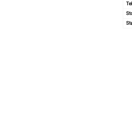
Te
St
St