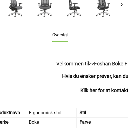
Oversigt
Velkommen til>>Foshan Boke Fur
Hvis du ønsker prøver, kan d
Klik her for at kontak
oduktnavn
Ergonomisk stol
Stil
rke
Boke
Farve