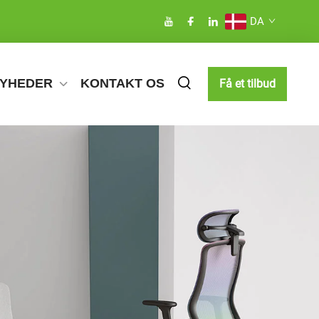
DA
YHEDER
KONTAKT OS
Få et tilbud