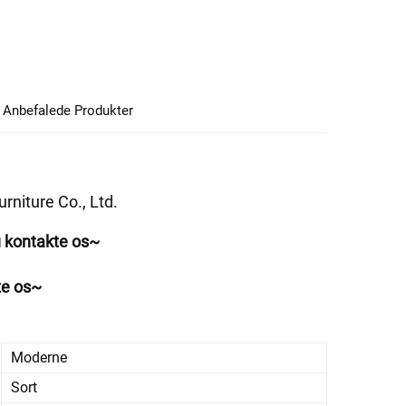
Anbefalede Produkter
niture Co., Ltd. 
u kontakte os~ 
te os~ 
Moderne
Sort