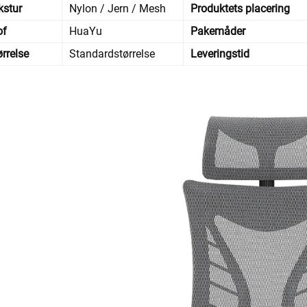
kstur
Nylon / Jern / Mesh
Produktets placering
of
HuaYu
Pakemåder
ørrelse
Standardstørrelse
Leveringstid