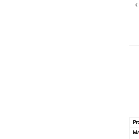
Pr
Mæ