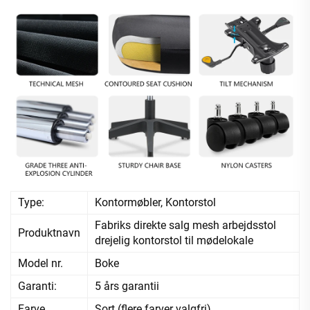
Type:
Kontormøbler, Kontorstol
Fabriks direkte salg mesh arbejdsstol
Produktnavn
drejelig kontorstol til mødelokale
Model nr.
Boke
Garanti:
5 års garantii
Farve
Sort (flere farver valgfri)