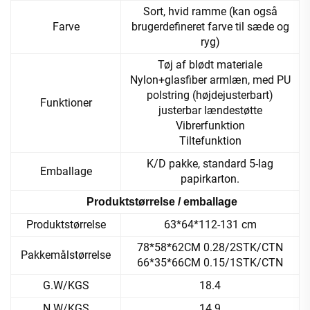
Sort, hvid ramme (kan også
Farve
brugerdefineret farve til sæde og
ryg)
Tøj af blødt materiale
Nylon+glasfiber armlæn, med PU
polstring (højdejusterbart)
Funktioner
justerbar lændestøtte
Vibrerfunktion
Tiltefunktion
K/D pakke, standard 5-lag
Emballage
papirkarton.
Produktstørrelse / emballage
Produktstørrelse
63*64*112-131 cm
78*58*62CM 0.28/2STK/CTN
Pakkemålstørrelse
66*35*66CM 0.15/1STK/CTN
G.W/KGS
18.4
N.W/KGS
14.9