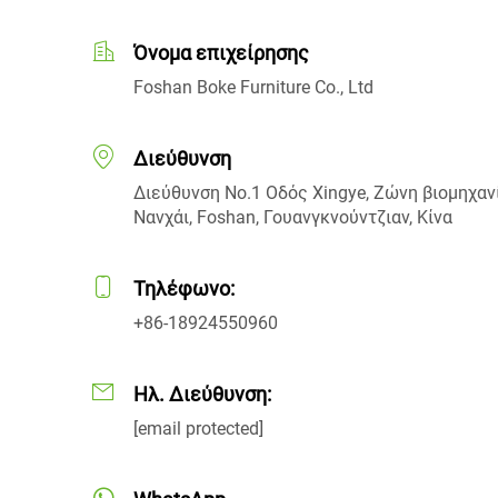
Όνομα επιχείρησης
Foshan Boke Furniture Co., Ltd
Διεύθυνση
Διεύθυνση No.1 Οδός Xingye, Ζώνη βιομηχανί
Νανχάι, Foshan, Γουανγκνούντζιαν, Κίνα
Τηλέφωνο:
+86-18924550960
Ηλ. Διεύθυνση:
[email protected]