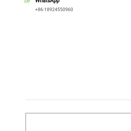
WhatsApp
+86-18924550960