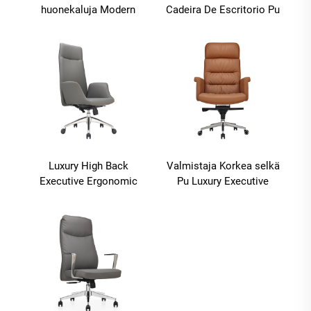
huonekaluja Modern
Cadeira De Escritorio Pu
Executive Wood
Ergonominen puinen
Bentwood Plywood
nahka toimistotolit
Boss Leather Chair
Pomo Johtaja
kokoushuone
Luxury High Back
Valmistaja Korkea selkä
Executive Ergonomic
Pu Luxury Executive
Office Chairs Lift
Office Pöytä ja tuoli Set
Function Parhaat Pu-
Boss Puun nahka
nahkaiset toimistotullit
Pyöräilevä toimistotoulu
Puun pohjalla