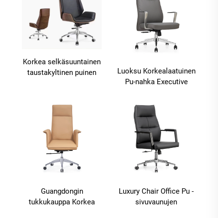
Korkea selkäsuuntainen
Luoksu Korkealaatuinen
taustakyltinen puinen
Pu-nahka Executive
pomoistuin Pyöräilevä
Boss Ergonomiset
ylellinen nahka
toimistotolit Mukavat
säädytettävä tietokone
tulit
pomo toimistotoulu
Guangdongin
Luxury Chair Office Pu -
tukkukauppa Korkea
sivuvaunujen
selkä Mukava
toimistotoulu mukava