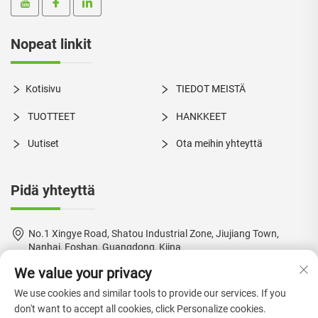
Nopeat linkit
Kotisivu
TIEDOT MEISTÄ
TUOTTEET
HANKKEET
Uutiset
Ota meihin yhteyttä
Pidä yhteyttä
No.1 Xingye Road, Shatou Industrial Zone, Jiujiang Town,
Nanhai, Foshan, Guangdong, Kiina
We value your privacy
+86-18924550960
We use cookies and similar tools to provide our services. If you
[email protected]
don't want to accept all cookies, click Personalize cookies.