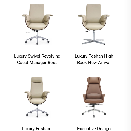
pomopöytä
Sillas De Oficina -
lehtipäällikkö
Luxury Swivel Revolving
Luxury Foshan High
Guest Manager Boss
Back New Arrival
Chair Luxury Ergonomic
Executive Leather Pu
Executive Commercial
Office Chair Office Use
Pu Leather Office Desk
Office Desk And Chair
And Chair Set -
Set - toimistopöytä ja
toimistopöytä ja tuoli
tuoli - toimistopöytä ja
tuoli - toimistopöytä
Luxury Foshan -
Executive Design