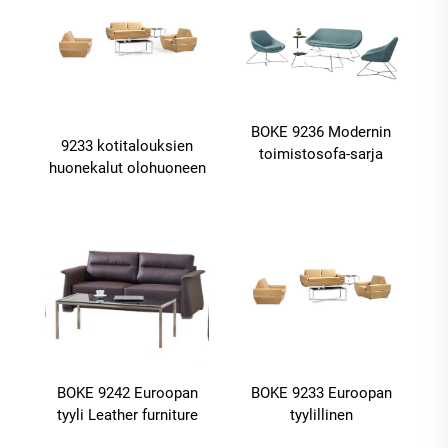
BOKE 9236 Modernin
9233 kotitalouksien
toimistosofa-sarja
huonekalut olohuoneen
Huonekaluja Yksittäinen
sohva moderni, sohva-
olohuoneeseen
asetta olohuoneen
huonekalut
BOKE 9242 Euroopan
BOKE 9233 Euroopan
tyyli Leather furniture
tyylillinen
Sofa Set
nahkahuonekalu