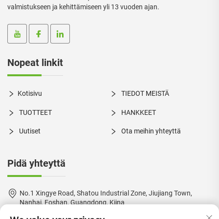
valmistukseen ja kehittämiseen yli 13 vuoden ajan.
Nopeat linkit
Kotisivu
TIEDOT MEISTÄ
TUOTTEET
HANKKEET
Uutiset
Ota meihin yhteyttä
Pidä yhteyttä
No.1 Xingye Road, Shatou Industrial Zone, Jiujiang Town,
Nanhai, Foshan, Guangdong, Kiina
+86-18924550960