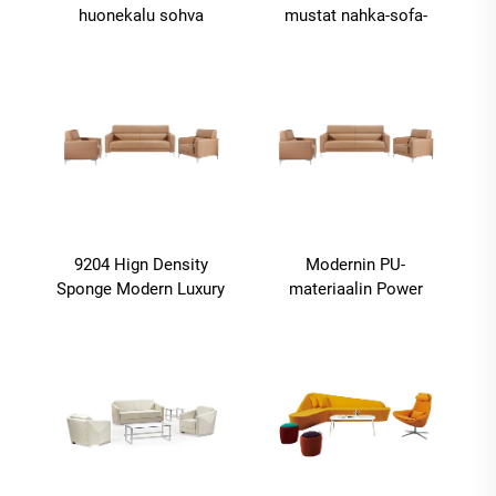
huonekalu sohva
mustat nahka-sofa-
olohuone sohva
sofavalmistajat
ylellinen huonekalu
9204 Hign Density
Modernin PU-
Sponge Modern Luxury
materiaalin Power
Office - huonekalut
Recliner -tuoli
Olohuone Sofa - sarjat
tukkukauppaan
Kotitalouden
huonekalujen peitto
nahka-asetus BOKE
Olohuone sohva
Euroopan tyyli 1set