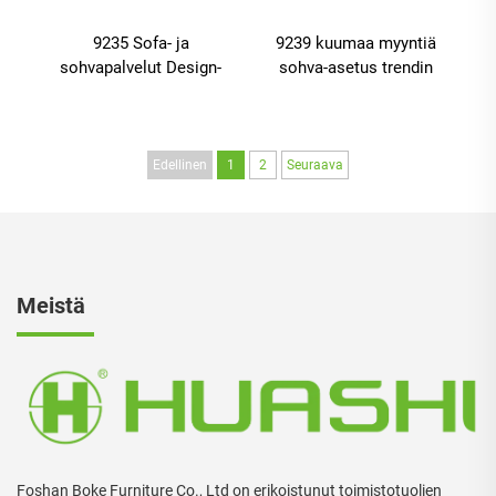
9235 Sofa- ja
9239 kuumaa myyntiä
sohvapalvelut Design-
sohva-asetus trendin
sofa- ja
olohuone huonekalut
sohvapalveluiden
ylellisyyttä, nykyaikainen
kokoelma Olohuoneen
koti keskus sohva
huonekalut Sofa- ja
Edellinen
1
2
Seuraava
sohvapalvelut, Uusi
modernin kodin
huonekalujen nahka
ruostumattoman
teräksen
Meistä
Foshan Boke Furniture Co., Ltd on erikoistunut toimistotuolien