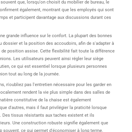
 souvent que, lorsqu'on choisit du mobilier de bureau, le
 confirment également, montrant que les employés qui sont
mps et participent davantage aux discussions durant ces
une grande influence sur le confort. La plupart des bonnes
du dossier et la position des accoudoirs, afin de s'adapter à
 position assise. Cette flexibilité fait toute la différence
ions. Les utilisateurs peuvent ainsi régler leur siège
tien, ce qui est essentiel lorsque plusieurs personnes
on tout au long de la journée.
, n'oubliez pas l'entretien nécessaire pour les garder en
localement rendent la vie plus simple dans des salles de
atière constitutive de la chaise est également
e d'autres, mais il faut privilégier la praticité lorsque
Des tissus résistants aux taches existent et ils
ieurs. Une construction robuste signifie également que
op souvent, ce qui permet d'économiser à long terme.