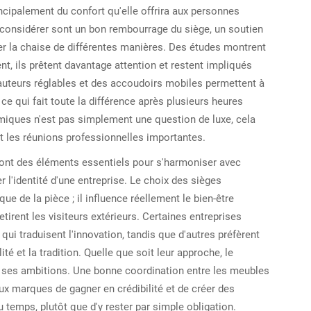
cipalement du confort qu'elle offrira aux personnes
à considérer sont un bon rembourrage du siège, un soutien
ter la chaise de différentes manières. Des études montrent
t, ils prêtent davantage attention et restent impliqués
auteurs réglables et des accoudoirs mobiles permettent à
e qui fait toute la différence après plusieurs heures
iques n'est pas simplement une question de luxe, cela
nt les réunions professionnelles importantes.
sont des éléments essentiels pour s'harmoniser avec
 l'identité d'une entreprise. Le choix des sièges
ue de la pièce ; il influence réellement le bien-être
tirent les visiteurs extérieurs. Certaines entreprises
i traduisent l'innovation, tandis que d'autres préfèrent
é et la tradition. Quelle que soit leur approche, le
 de ses ambitions. Une bonne coordination entre les meubles
ux marques de gagner en crédibilité et de créer des
temps, plutôt que d'y rester par simple obligation.