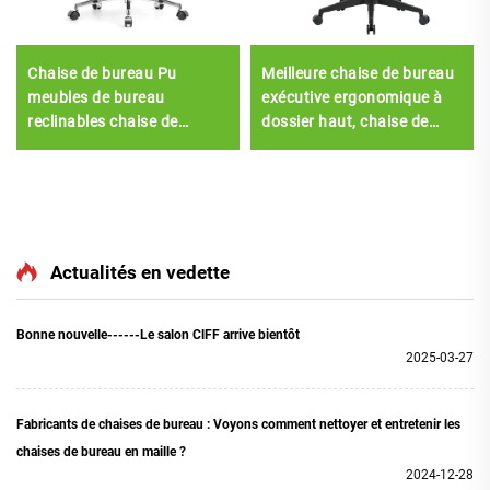
Chaise de bureau Pu
Meilleure chaise de bureau
meubles de bureau
exécutive ergonomique à
reclinables chaise de
dossier haut, chaise de
bureau confortable Sillas
bureau pivotante, appui-
De Oficina Chef de bureau
tête réglable, chaise à
en cuir
levage en PU
Actualités en vedette
Bonne nouvelle------Le salon ClFF arrive bientôt
2025-03-27
Fabricants de chaises de bureau : Voyons comment nettoyer et entretenir les
chaises de bureau en maille ?
2024-12-28