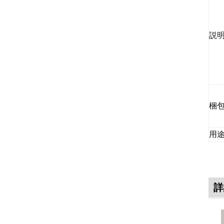
説
梱
用
詳