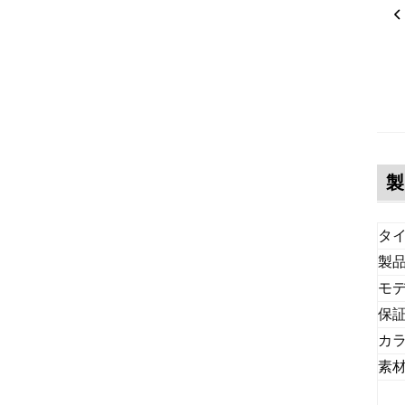
製
タ
製
モ
保
カ
素