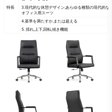
特長
3.現代的な休憩デザイン,あらゆる種類の現代的な
オフィス用スーツ
4.基準を満たすか,または超える
5. 揺れ,上下,回転,傾き機能