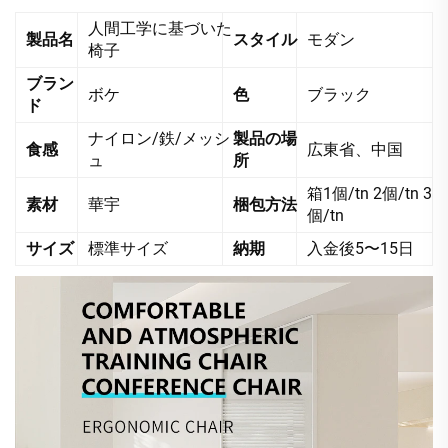
人間工学に基づいた
製品名
スタイル
モダン
椅子
ブラン
ボケ
色
ブラック
ド
ナイロン/鉄/メッシ
製品の場
食感
広東省、中国
ュ
所
箱1個/tn 2個/tn 3
素材
華宇
梱包方法
個/tn
サイズ
標準サイズ
納期
入金後5〜15日