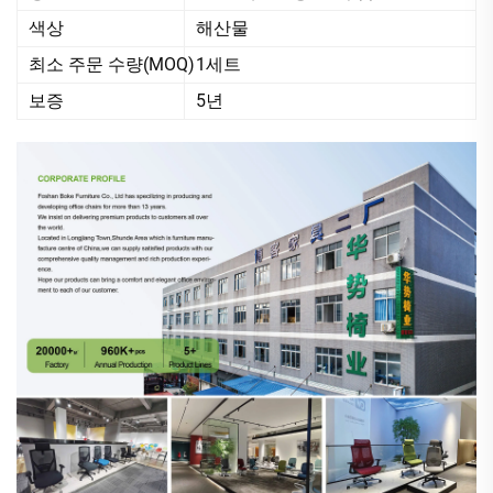
색상
해산물
최소 주문 수량(MOQ)
1세트
보증
5년