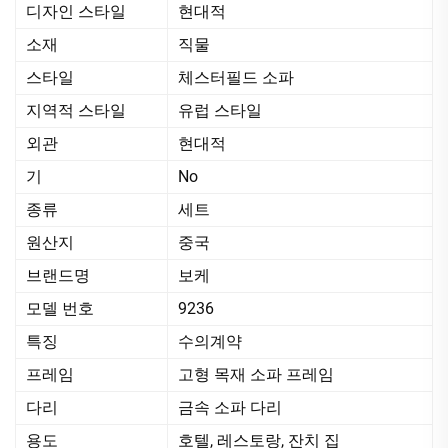
디자인 스타일
현대적
소재
직물
스타일
체스터필드 소파
지역적 스타일
유럽 스타일
외관
현대적
기
No
종류
세트
원산지
중국
브랜드명
보케
모델 번호
9236
특징
수의계약
프레임
고형 목재 소파 프레임
다리
금속 소파 다리
용도
호텔, 레스토랑, 잔치 집