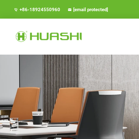
+86-18924550960
[email protected]