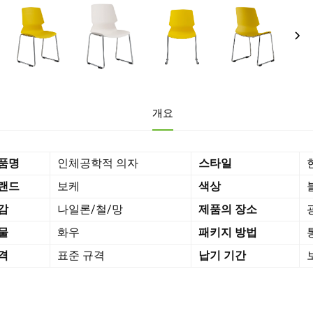
개요
품명
인체공학적 의자
스타일
랜드
보케
색상
감
나일론/철/망
제품의 장소
물
화우
패키지 방법
통
격
표준 규격
납기 기간