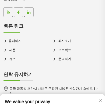
빠른 링크
홈페이지
회사소개
제품
프로젝트
뉴스
문의하기
연락 유지하기
중국 광동성 포산시 나해구 구장진 샤tó우 산업단지 흥예로 1번
지
We value your privacy
+86-18924550960