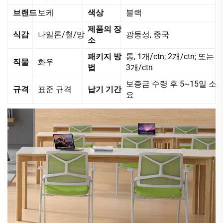
브랜드
보케
색상
블랙
제품의 장
식감
나일론/철/망
광둥성, 중국
소
패키지 방
통, 1개/ctn; 2개/ctn; 또는
직물
화우
법
3개/ctn
보증금 수령 후 5~15일 소
규격
표준 규격
납기 기간
요