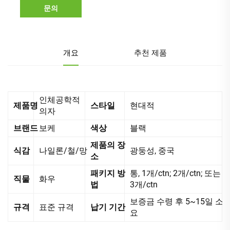
문의
개요
추천 제품
인체공학적
제품명
스타일
현대적
의자
브랜드
보케
색상
블랙
제품의 장
식감
나일론/철/망
광둥성, 중국
소
패키지 방
통, 1개/ctn; 2개/ctn; 또는
직물
화우
법
3개/ctn
보증금 수령 후 5~15일 소
규격
표준 규격
납기 기간
요