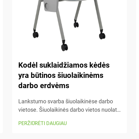
Kodėl suklaidžiamos kėdės
yra būtinos šiuolaikinėms
darbo erdvėms
Lankstumo svarba šiuolaikinėse darbo
vietose. Šiuolaikinės darbo vietos nuolat
keičiasi, todėl svarbu išlikti lankstiems.
PERŽIŪRĖTI DAUGIAU
Lankstomos kėdės palengvina erdvės
pertvarkymą, kai reikia pereiti nuo vienos