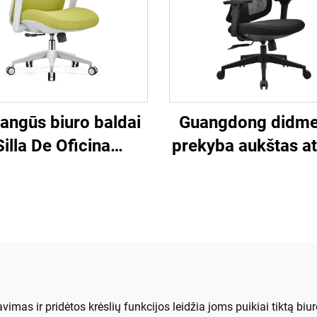
angūs biuro baldai
Guangdong didme
Silla De Oficina
prekyba aukštas a
irkštinė sukimosi
reguliuojama
uterinė biuro kėdė
ergonomiška tink
biuro kėdė patog
kompiuterio stalo 
biure.
imas ir pridėtos krėslių funkcijos leidžia joms puikiai tiktą biur