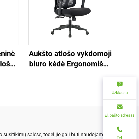
ninė
Aukšto atlošo vykdomoji
tlošas
biuro kėdė Ergonomiška
sukamoji reguliuojama
linė
spalvota PP medžiaga
iai
konferencijų bosų
Užklausa
kėdei
sekretorių kėdė iš
Kinijos
El. pašto adresas
o susitikimų salėse, todėl jie gali būti naudojami
Tel.