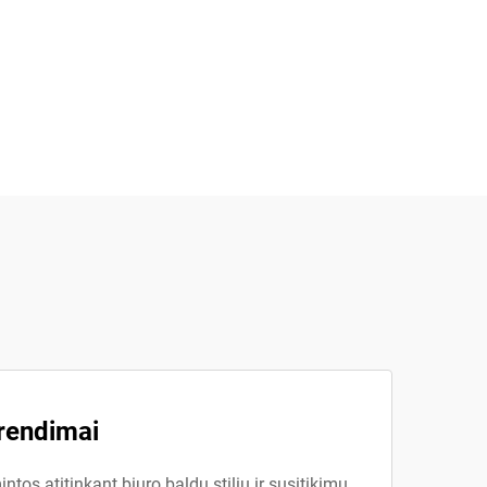
prendimai
os atitinkant biuro baldų stilių ir susitikimų