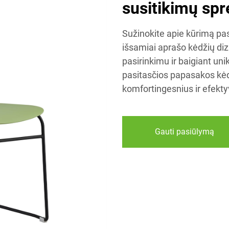
susitikimų sp
Sužinokite apie kūrimą pas
išsamiai aprašo kėdžių di
pasirinkimu ir baigiant uni
pasitasčios papasakos kėdė
komfortingesnius ir efekty
Gauti pasiūlymą