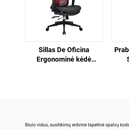
Sillas De Oficina
Prab
Ergonominė kėdė
Modernioji 4d rankinė
Sv
juoda nailoninė rėma
kompi
Rėmas Ergonominis
vykdomasis biuras Kėdė
De Escritorio
Biuro vidus, susitikimų erdvinė tapetinė spalvų kodav