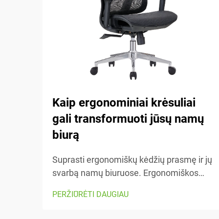
Kaip ergonominiai krėsuliai
gali transformuoti jūsų namų
biurą
Suprasti ergonomiškų kėdžių prasmę ir jų
svarbą namų biuruose. Ergonomiškos
kėdės yra sukurtos taip, kad padėtų
PERŽIŪRĖTI DAUGIAU
žmogui jaustis patogiai dirbant – jos turi
daugybę reguliuojamų dalių, kurios tinka