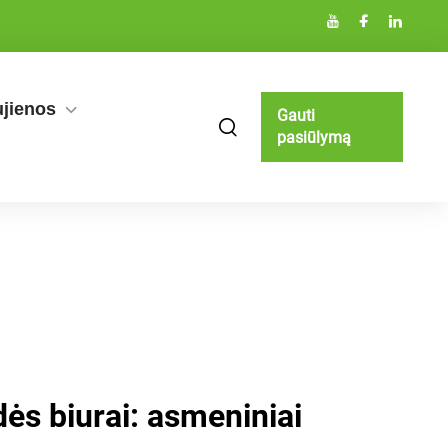
jienos
Gauti
pasiūlymą
ės biurai: asmeniniai