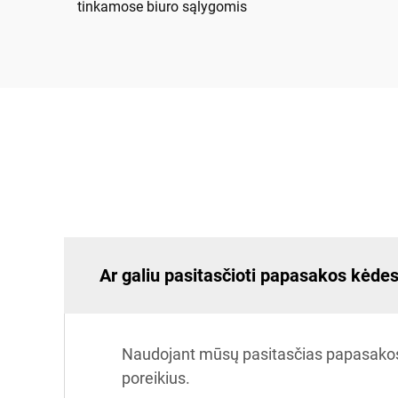
tinkamose biuro sąlygomis
Ar galiu pasitasčioti papasakos kėdes 
Naudojant mūsų pasitasčias papasakos kėd
poreikius.