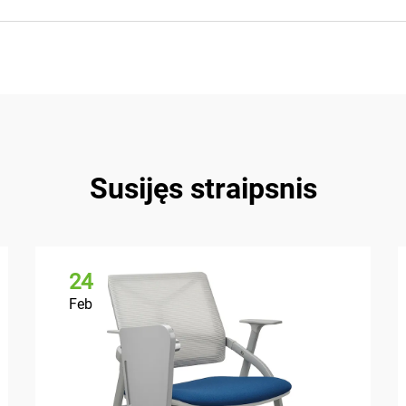
Susijęs straipsnis
24
Feb