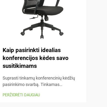
Kaip pasirinkti idealias
Ko
konferencijos kėdes savo
kė
susitikimams
Supr
kėdė
Suprasti tinkamų konferencinių kėdžių
yra 
pasirinkimo svarbą. Tinkamas
PERŽ
moky
konferencinių kėdžių pasirinkimas leidžia
PERŽIŪRĖTI DAUGIAU
regu
jaustis patogiai ir padeda efektyviai dirbti
rasti
ilgose, atrodančiose begalinėse