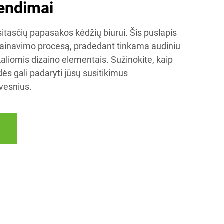
rendimai
itasčių papasakos kėdžių biurui. Šis puslapis
zainavimo procesą, pradedant tinkama audiniu
kaliomis dizaino elementais. Sužinokite, kaip
s gali padaryti jūsų susitikimus
vesnius.