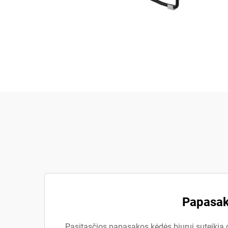
Papasako
Pasitasčios papasakos kėdės biurui suteikia d