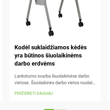
Kodėl suklaidžiamos kėdės
yra būtinos šiuolaikinėms
darbo erdvėms
Lankstumo svarba šiuolaikinėse darbo
vietose. Šiuolaikinės darbo vietos nuolat
keičiasi, todėl svarbu išlikti lankstiems.
PERŽIŪRĖTI DAUGIAU
Lankstomos kėdės palengvina erdvės
pertvarkymą, kai reikia pereiti nuo vienos
užduoties prie kitos arba prisitaikyti prie