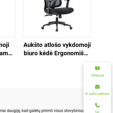
oji
Aukšto atlošo vykdomoji
namų
biuro kėdė Ergonomiška
tlošo
sukamoji reguliuojama
otojų
spalvota PP medžiaga
Užklausa
ėdės
konferencijų bosų
inės
sekretorių kėdė iš
Kinijos
El. pašto adresas
i daugiję, kad galėtų priimti visus stovybinius.
Tel.