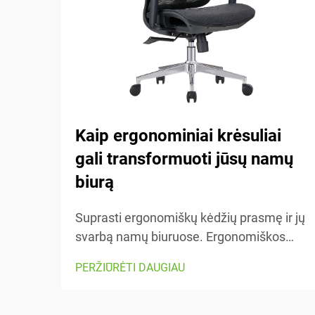
Kaip ergonominiai krėsuliai
gali transformuoti jūsų namų
biurą
Suprasti ergonomiškų kėdžių prasmę ir jų
svarbą namų biuruose. Ergonomiškos
kėdės yra sukurtos taip, kad padėtų
PERŽIŪRĖTI DAUGIAU
žmogui jaustis patogiai dirbant – jos turi
daugybę reguliuojamų dalių, kurios tinka
skirtingam kūno tipui bei pageidavimams.