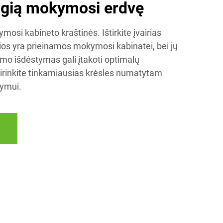
ogią mokymosi erdvę
osi kabineto kraštinės. Ištirkite įvairias
rios yra prieinamos mokymosi kabinatei, bei jų
imo išdėstymas gali įtakoti optimalų
rinkite tinkamiausias krėsles numatytam
ymui.