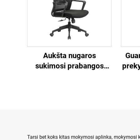
Aukšta nugaros
Gua
sukimosi prabangos
preky
vadybininkas bosas
Juoda biuro kėdė
erg
megztelė Darbuotojai
bi
Uždavinys Ergonominis
komp
kompiuterio stallas
megztelė Biuro kėdė
Tarsi bet koks kitas mokymosi aplinka, mokymosi ka