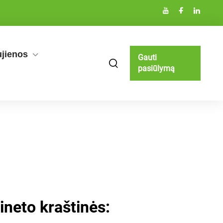
jienos
Gauti
pasiūlymą
neto kraštinės: