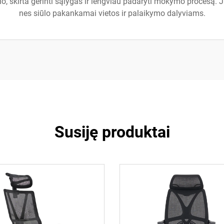
io, skirta gerinti sąlygas ir lengviau padaryti mokymo procesą.
nes siūlo pakankamai vietos ir palaikymo dalyviams.
Susiję produktai