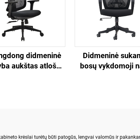
ngdong didmeninė
Didmeninė sukam
ba aukštas atlošas
bosų vykdomoji 
reguliuojama
užduočių aukšto a
onomiška tinklinė
konferencijų darbu
uro kėdė patogiai
tinklinės biuro k
iuterio stalo kėdei
pakėlimo reklam
biure.
kėdės
bineto krėslai turėtų būti patogūs, lengvai valomūs ir pakankama