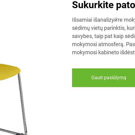
Sukurkite pat
Išsamiai išanalizуйте mokym
sėdimų vietų parinktis, ku
savybes, taip pat kaip sėd
mokymosi atmosferą. Pasi
mokymosi kabineto išdėst
Gauti pasiūlymą