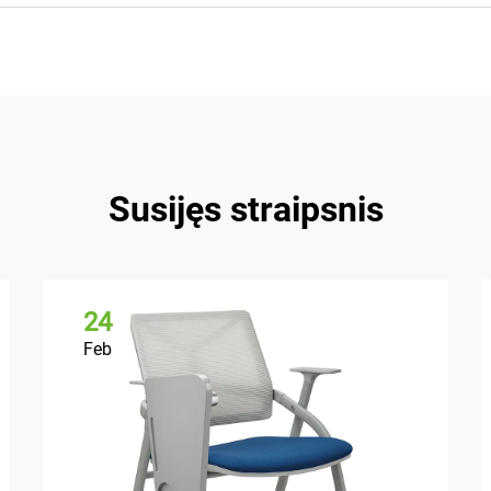
Susijęs straipsnis
24
Feb