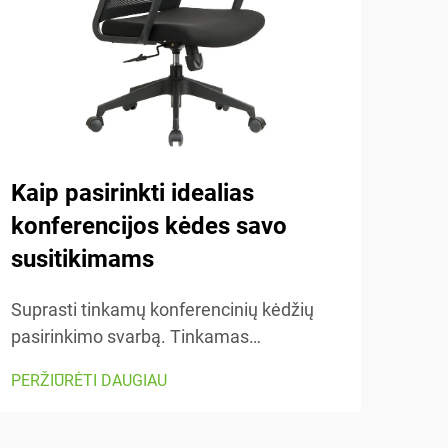
Kaip pasirinkti idealias
Ko
konferencijos kėdes savo
kė
susitikimams
Supr
kėdė
Suprasti tinkamų konferencinių kėdžių
yra 
pasirinkimo svarbą. Tinkamas
PERŽ
moky
konferencinių kėdžių pasirinkimas leidžia
PERŽIŪRĖTI DAUGIAU
regu
jaustis patogiai ir padeda efektyviai dirbti
rasti
ilgose, atrodančiose begalinėse
tink
susitikimuose.