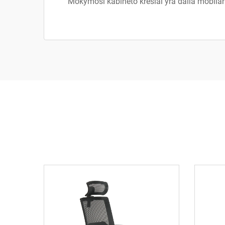
Mokymosi kabineto krėslai yra dalia mobliar