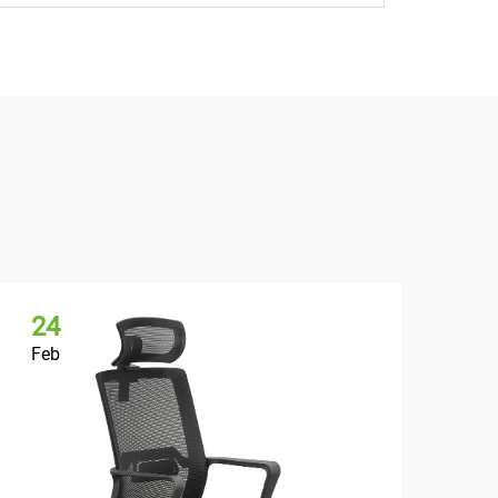
24
2
Feb
Fe