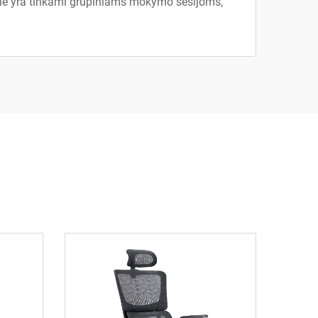
 Jie yra tinkami grupiniams mokymo sesijoms,