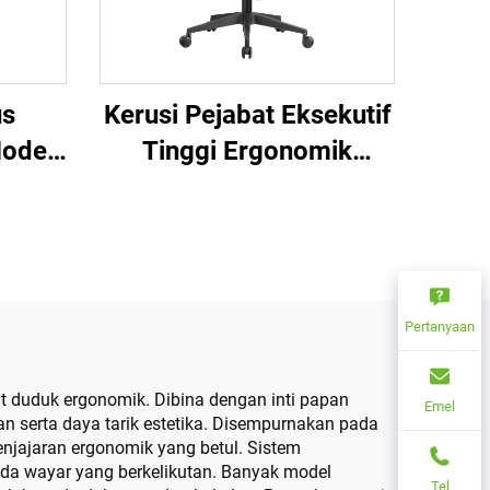
us
Kerusi Pejabat Eksekutif
Moden
Tinggi Ergonomik
jabat
Berputar Boleh Laras
nomik
Kerusi PP Berwarna dari
ras
China
Pertanyaan
t duduk ergonomik. Dibina dengan inti papan
Emel
n serta daya tarik estetika. Disempurnakan pada
enjajaran ergonomik yang betul. Sistem
ada wayar yang berkelikutan. Banyak model
Tel