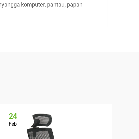
nyangga komputer, pantau, papan
24
2
Feb
Fe