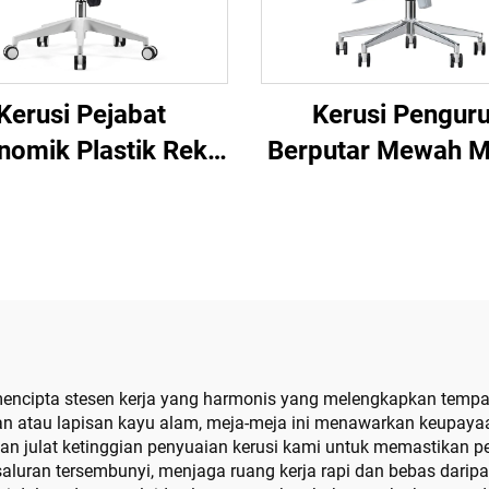
Kerusi Pejabat
Kerusi Pengur
nomik Plastik Reka
Berputar Mewah 
tuk Mesh Berputar
Borong Perabot Pe
ualiti Tinggi untuk
Kerusi Mesh Ergo
jual Panas Kerusi
Tinggi Boleh La
Pengurus Staf
k mencipta stesen kerja yang harmonis yang melengkapkan tempa
san atau lapisan kayu alam, meja-meja ini menawarkan keupayaa
gan julat ketinggian penyuaian kerusi kami untuk memastikan p
luran tersembunyi, menjaga ruang kerja rapi dan bebas darip