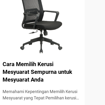
Cara Memilih Kerusi
Ke
Mesyuarat Sempurna untuk
dal
Mesyuarat Anda
Mem
dala
Memahami Kepentingan Memilih Kerusi
baik
Mesyuarat yang Tepat Pemilihan kerusi
LIHA
bili
mesyuarat yang sesuai memberi