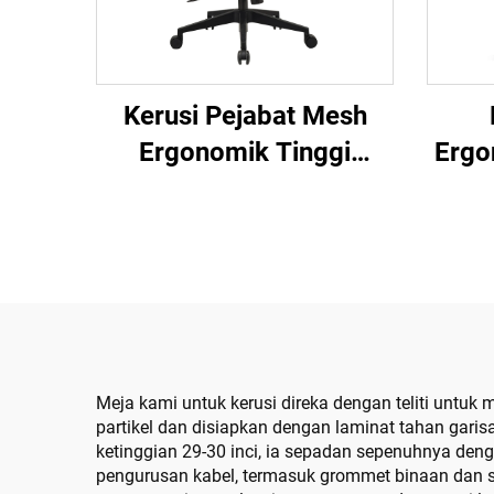
Kerusi Pejabat Mesh
Ergo
Ergonomik Tinggi
Ben
Belakang Boleh Laras
Berk
Borong Guangdong yang
Di
Selesa untuk Meja
Komputer di Pejabat
Meja kami untuk kerusi direka dengan teliti untu
partikel dan disiapkan dengan laminat tahan gari
ketinggian 29-30 inci, ia sepadan sepenuhnya den
pengurusan kabel, termasuk grommet binaan dan sa