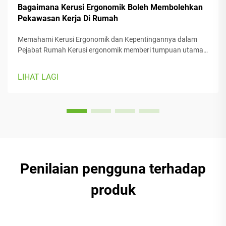
Bagaimana Kerusi Ergonomik Boleh Membolehkan
Pekawasan Kerja Di Rumah
Memahami Kerusi Ergonomik dan Kepentingannya dalam
Pejabat Rumah Kerusi ergonomik memberi tumpuan utama
kepada keselesaan pengguna semasa bekerja, dengan
pelbagai bahagian boleh laras yang sesuai dengan pelbagai
LIHAT LAGI
jenis badan dan preferensi. Kebanyakan model dilengkapi
dengan...
Penilaian pengguna terhadap
produk