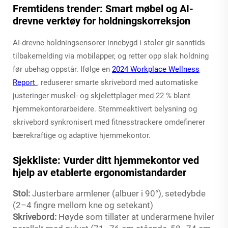
Fremtidens trender: Smart møbel og AI-
drevne verktøy for holdningskorreksjon
AI-drevne holdningsensorer innebygd i stoler gir sanntids
tilbakemelding via mobilapper, og retter opp slak holdning
før ubehag oppstår. Ifølge en
2024 Workplace Wellness
Report
, reduserer smarte skrivebord med automatiske
justeringer muskel- og skjelettplager med 22 % blant
hjemmekontorarbeidere. Stemmeaktivert belysning og
skrivebord synkronisert med fitnesstrackere omdefinerer
bærekraftige og adaptive hjemmekontor.
Sjekkliste: Vurder ditt hjemmekontor ved
hjelp av etablerte ergonomistandarder
Stol:
Justerbare armlener (albuer i 90°), setedybde
(2–4 fingre mellom kne og setekant)
Skrivebord:
Høyde som tillater at underarmene hviler