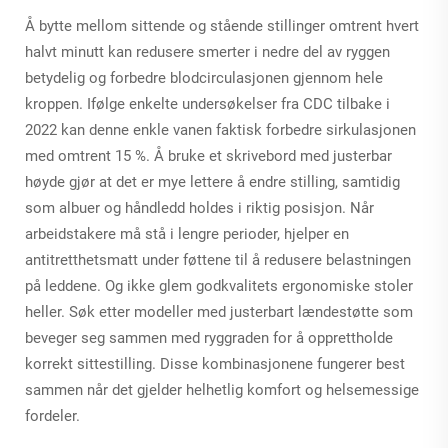
Å bytte mellom sittende og stående stillinger omtrent hvert
halvt minutt kan redusere smerter i nedre del av ryggen
betydelig og forbedre blodcirculasjonen gjennom hele
kroppen. Ifølge enkelte undersøkelser fra CDC tilbake i
2022 kan denne enkle vanen faktisk forbedre sirkulasjonen
med omtrent 15 %. Å bruke et skrivebord med justerbar
høyde gjør at det er mye lettere å endre stilling, samtidig
som albuer og håndledd holdes i riktig posisjon. Når
arbeidstakere må stå i lengre perioder, hjelper en
antitretthetsmatt under føttene til å redusere belastningen
på leddene. Og ikke glem godkvalitets ergonomiske stoler
heller. Søk etter modeller med justerbart lændestøtte som
beveger seg sammen med ryggraden for å opprettholde
korrekt sittestilling. Disse kombinasjonene fungerer best
sammen når det gjelder helhetlig komfort og helsemessige
fordeler.