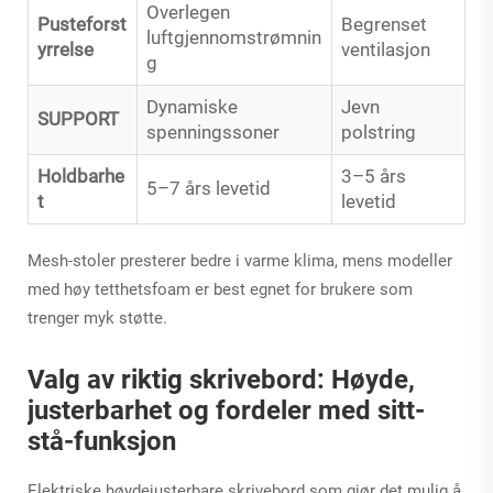
Overlegen
Pusteforst
Begrenset
luftgjennomstrømnin
yrrelse
ventilasjon
g
Dynamiske
Jevn
SUPPORT
spenningssoner
polstring
Holdbarhe
3–5 års
5–7 års levetid
t
levetid
Mesh-stoler presterer bedre i varme klima, mens modeller
med høy tetthetsfoam er best egnet for brukere som
trenger myk støtte.
Valg av riktig skrivebord: Høyde,
justerbarhet og fordeler med sitt-
stå-funksjon
Elektriske høydejusterbare skrivebord som gjør det mulig å