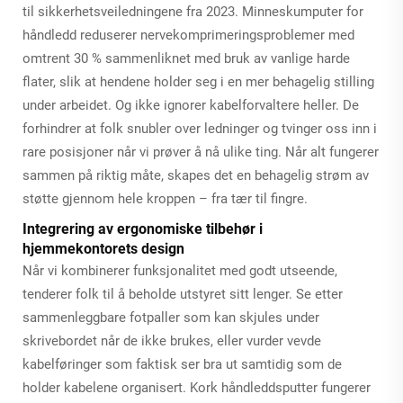
til sikkerhetsveiledningene fra 2023. Minneskumputer for
håndledd reduserer nervekomprimeringsproblemer med
omtrent 30 % sammenliknet med bruk av vanlige harde
flater, slik at hendene holder seg i en mer behagelig stilling
under arbeidet. Og ikke ignorer kabelforvaltere heller. De
forhindrer at folk snubler over ledninger og tvinger oss inn i
rare posisjoner når vi prøver å nå ulike ting. Når alt fungerer
sammen på riktig måte, skapes det en behagelig strøm av
støtte gjennom hele kroppen – fra tær til fingre.
Integrering av ergonomiske tilbehør i
hjemmekontorets design
Når vi kombinerer funksjonalitet med godt utseende,
tenderer folk til å beholde utstyret sitt lenger. Se etter
sammenleggbare fotpaller som kan skjules under
skrivebordet når de ikke brukes, eller vurder vevde
kabelføringer som faktisk ser bra ut samtidig som de
holder kabelene organisert. Kork håndleddsputter fungerer