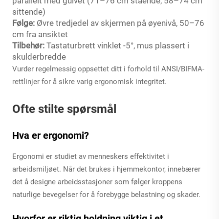
parallelt med gulvet (71–76 cm stående, 58–74 cm
sittende)
Følge:
Øvre tredjedel av skjermen på øyenivå, 50–76
cm fra ansiktet
Tilbehør:
Tastaturbrett vinklet -5°, mus plassert i
skulderbredde
Vurder regelmessig oppsettet ditt i forhold til ANSI/BIFMA-
rettlinjer for å sikre varig ergonomisk integritet.
Ofte stilte spørsmål
Hva er ergonomi?
Ergonomi er studiet av menneskers effektivitet i
arbeidsmiljøet. Når det brukes i hjemmekontor, innebærer
det å designe arbeidsstasjoner som følger kroppens
naturlige bevegelser for å forebygge belastning og skader.
Hvorfor er riktig holdning viktig i et