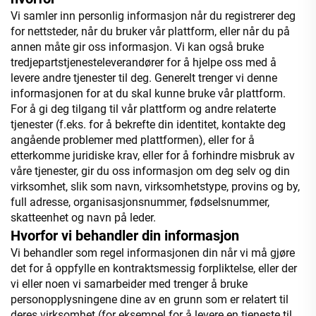
Vi samler inn personlig informasjon når du registrerer deg
for nettsteder, når du bruker vår plattform, eller når du på
annen måte gir oss informasjon. Vi kan også bruke
tredjepartstjenesteleverandører for å hjelpe oss med å
levere andre tjenester til deg. Generelt trenger vi denne
informasjonen for at du skal kunne bruke vår plattform.
For å gi deg tilgang til vår plattform og andre relaterte
tjenester (f.eks. for å bekrefte din identitet, kontakte deg
angående problemer med plattformen), eller for å
etterkomme juridiske krav, eller for å forhindre misbruk av
våre tjenester, gir du oss informasjon om deg selv og din
virksomhet, slik som navn, virksomhetstype, provins og by,
full adresse, organisasjonsnummer, fødselsnummer,
skatteenhet og navn på leder.
Hvorfor vi behandler din informasjon
Vi behandler som regel informasjonen din når vi må gjøre
det for å oppfylle en kontraktsmessig forpliktelse, eller der
vi eller noen vi samarbeider med trenger å bruke
personopplysningene dine av en grunn som er relatert til
deres virksomhet (for eksempel for å levere en tjeneste til