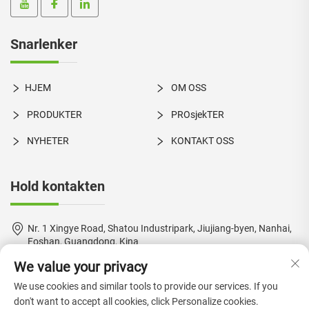
Snarlenker
HJEM
OM OSS
PRODUKTER
PROsjekTER
NYHETER
KONTAKT OSS
Hold kontakten
Nr. 1 Xingye Road, Shatou Industripark, Jiujiang-byen, Nanhai,
Foshan, Guangdong, Kina
We value your privacy
+86-18924550960
We use cookies and similar tools to provide our services. If you
[email protected]
don't want to accept all cookies, click Personalize cookies.