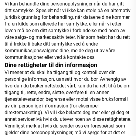
Vi kan behandle dine personopplysninger når du har gitt
ditt samtykke. Spesielt når vi ikke kan stole på en alternativ
juridisk grunnlag for behandling, når dataene dine kommer
fra en kilde som allerede har samtykke, eller når vi etter
loven må be om ditt samtykke i forbindelse med noen av
våre salgs- og markedsaktiviteter. Når som helst har du rett
til å trekke tilbake ditt samtykke ved å endre
kommunikasjonsvalgene dine, melde deg ut av våre
kommunikasjoner eller ved å kontakte oss.
Dine rettigheter til din informasjon
Vi mener at du skal ha tilgang til og kontroll over din
personlige informasjon, uansett hvor du bor. Avhengig av
hvordan du bruker nettstedet vårt, kan du ha rett til å be om
tilgang til, rette, endre, slette, overføre til en annen
tjenesteleverandør, begrense eller motsi visse bruksformål
av din personlige informasjon (for eksempel
direktemarketing). Vi vil ikke belaste deg mer eller gi deg et
annet servicenivå hvis du utøver noen av disse rettighetene.
Vennligst merk at hvis du sender oss en forespørsel som
gjelder dine personopplysninger, må vi sørge for at det er