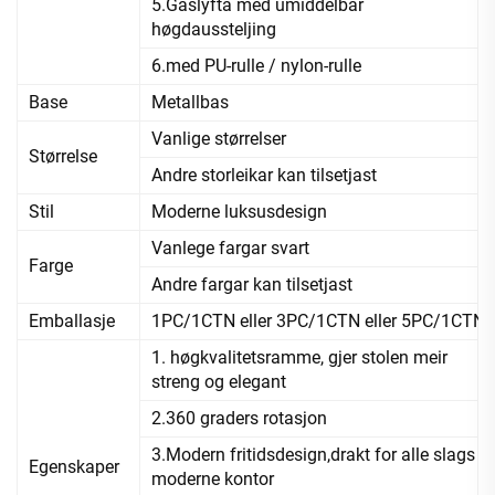
5.Gaslyfta med umiddelbar
høgdaussteljing
6.med PU-rulle / nylon-rulle
Base
Metallbas
Vanlige størrelser
Størrelse
Andre storleikar kan tilsetjast
Stil
Moderne luksusdesign
Vanlege fargar svart
Farge
Andre fargar kan tilsetjast
Emballasje
1PC/1CTN eller 3PC/1CTN eller 5PC/1CTN
1. høgkvalitetsramme, gjer stolen meir
streng og elegant
2.360 graders rotasjon
3.Modern fritidsdesign,drakt for alle slags
Egenskaper
moderne kontor