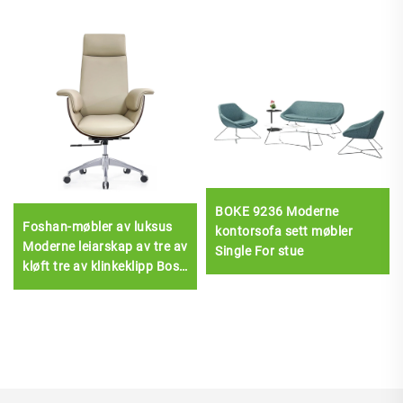
BOKE 9236 Moderne
Foshan-møbler av luksus
kontorsofa sett møbler
Moderne leiarskap av tre av
Single For stue
kløft tre av klinkeklipp Boss
Leather chair Meeting
Room Office Desk And
Chair Set