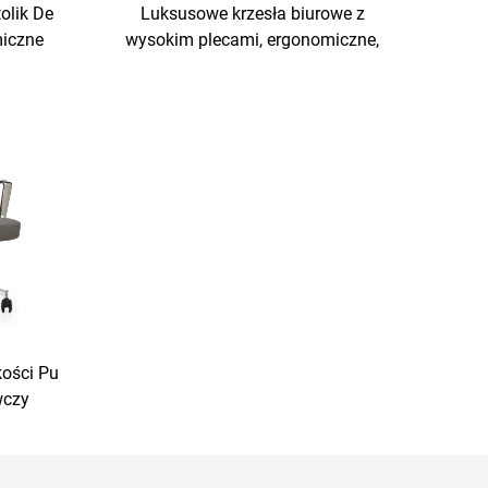
olik De
Luksusowe krzesła biurowe z
miczne
wysokim plecami, ergonomiczne,
biurowe
z podnoszącą funkcją, najlepsze
Stół I
meble biurowe z skóry PU
kości Pu
wczy
biurowe
a