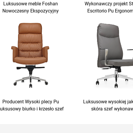
Luksusowe meble Foshan
Wykonawczy projekt St
Nowoczesny Ekspozycyjny
Escritorio Pu Ergono
Drewno Bentowocowe Sklejki
drewno Skóra Krzesła 
Boss Skórzane Krzesło Sala
Szef Kierownik Biuro 
potkań Biuro Stół I Krzesło Set
Krzesło Set
Producent Wysoki plecy Pu
Luksusowe wysokiej ja
uksusowy biurko i krzesło szef
skóra szef wykona
Stolik z drewnianej skóry z
ergonomiczne krzesła 
drewnianą podstawą
wygodne krzesł