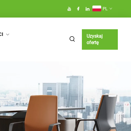
PL
I
Uzyskaj
ofertę