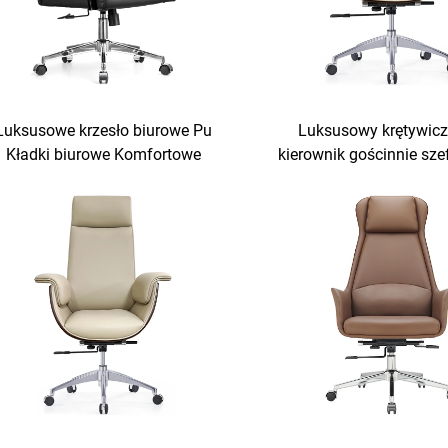
Luksusowe krzesło biurowe Pu
Luksusowy krętywic
Kładki biurowe Komfortowe
kierownik gościnnie sze
rzesło biurowe Sillas De Oficina
luksusowy ergonom
Skóra szef Biurowy biurko i
kierowniczy komórkowy 
krzesło zestaw
biurowy biurko i krzesł