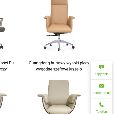
kości Pu
Guangdong hurtowy wysoki plecy
wczy
wygodne szefowe krzesło
Zapytanie
biurowe
luksusowe wykonujące skórzane
a
krzesło biurowe biurko i krzesło
zestaw
Adres e-mail
Telefon