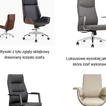
Wysoki z tyłu zgięty sklejkowy
drewniany krzesło szefa
Luksusowe wysokiej ja
bracające się luksusowa skóra
skóra szef wykona
regulowalny komputer szef
ergonomiczne krzesła 
krzesło biurowe
wygodne krzesł