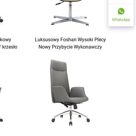
WhatsApp
zkowy
Luksusowy Foshan Wysoki Plecy
f krzesło
Nowy Przybycie Wykonawczy
iczny
Skóra Pu Krzesło Biurowe Do
Pu skóra
Biurowego Użycia Biurowy Stół I
o zestaw
Krzesło Set