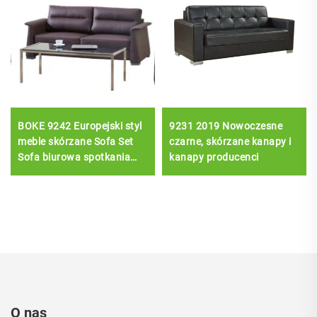
BOKE 9242 Europejski styl
9231 2019 Nowoczesne
meble skórzane Sofa Set
czarne, skórzane kanapy i
Sofa biurowa spotkania
kanapy producenci
recepcja biznesowa
O nas