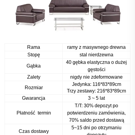
Rama
ramy z masywnego drewna
Stopę
stal nierdzewna
40 gębka elastyczna o dużej
Gąbka
gęstości
Zalety
nigdy nie zdeformowane
Jedynka: 116*83*89cm
Rozmiar
Trzy zestawy: 216*83*89cm
Gwarancja
3 ~ 5 lat
T/T: 30% depozyt po
Płatność
termin
potwierdzeniu zamówienia,
70% saldo przed dostawą
5~15 dni po otrzymaniu
Czas dostawy
depozytu