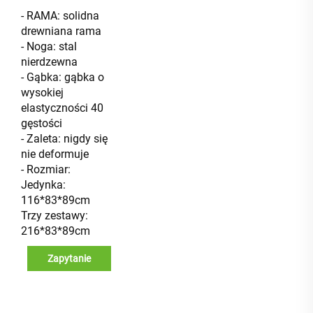
- RAMA: solidna
drewniana rama
- Noga: stal
nierdzewna
- Gąbka: gąbka o
wysokiej
elastyczności 40
gęstości
- Zaleta: nigdy się
nie deformuje
- Rozmiar:
Jedynka:
116*83*89cm
Trzy zestawy:
216*83*89cm
Zapytanie