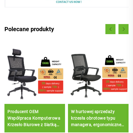
Polecane produkty
Producent OEM
W hurtowej sprzedaży
Współpraca Komputerowa
krzesła obrotowe typu
Krzesło Biurowe z Siatką
managera, ergonomiczne
Wygodne Ceny Kierownicze
krzesło biurowe z siatką,