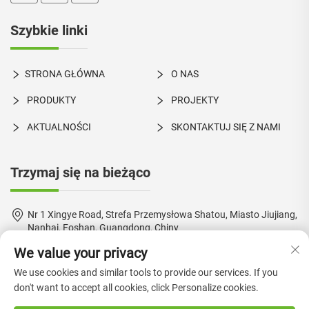
Szybkie linki
STRONA GŁÓWNA
O NAS
PRODUKTY
PROJEKTY
AKTUALNOŚCI
SKONTAKTUJ SIĘ Z NAMI
Trzymaj się na bieżąco
Nr 1 Xingye Road, Strefa Przemysłowa Shatou, Miasto Jiujiang,
Nanhai, Foshan, Guangdong, Chiny
We value your privacy
+86-18924550960
We use cookies and similar tools to provide our services. If you
[email protected]
don't want to accept all cookies, click Personalize cookies.