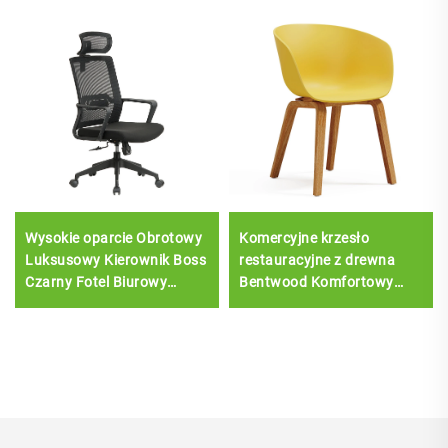
Wysokie oparcie Obrotowy
Komercyjne krzesło
Luksusowy Kierownik Boss
restauracyjne z drewna
Czarny Fotel Biurowy
Bentwood Komfortowy
Siatkowy Personel Zadanie
hotel Wypoczynek Meble
Ergonomiczne Biurko
jadalne z plastikową
Komputerowe Siatkowy
tapicerką siedziska
Fotel Biurowy