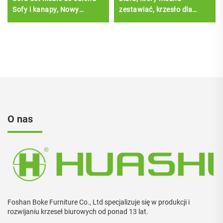
Sofy i kanapy, Nowy
zestawiać, krzesło dla
nowoczesny meble do
gości, sztabu
domu Skóra ze stali
szkoleniowego, sali
nierdzewnej
konferencyjnej, krzesła
gościnne
O nas
Foshan Boke Furniture Co., Ltd specjalizuje się w produkcji i
rozwijaniu krzeseł biurowych od ponad 13 lat.