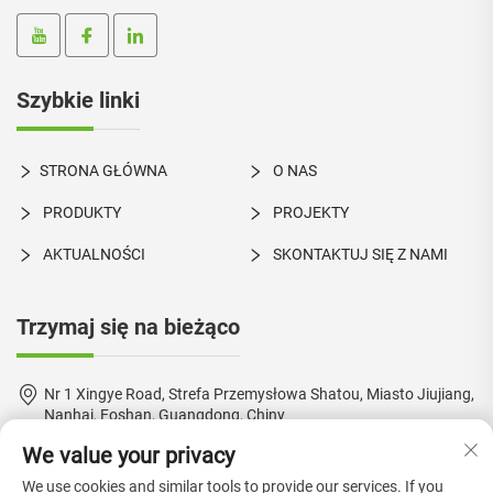
Szybkie linki
STRONA GŁÓWNA
O NAS
PRODUKTY
PROJEKTY
AKTUALNOŚCI
SKONTAKTUJ SIĘ Z NAMI
Trzymaj się na bieżąco
Nr 1 Xingye Road, Strefa Przemysłowa Shatou, Miasto Jiujiang,
Nanhai, Foshan, Guangdong, Chiny
We value your privacy
+86-18924550960
We use cookies and similar tools to provide our services. If you