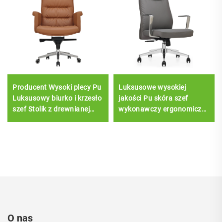
Producent Wysoki plecy Pu
Luksusowe wysokiej
Luksusowy biurko i krzesło
jakości Pu skóra szef
szef Stolik z drewnianej
wykonawczy ergonomiczne
skóry z drewnianą
krzesła biurowe wygodne
podstawą
krzesła
O nas