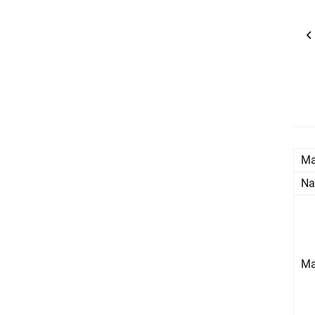
Ma
Na
Ma