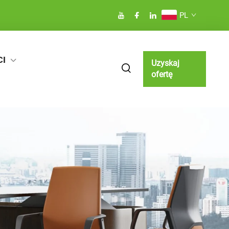
PL
I
Uzyskaj
ofertę