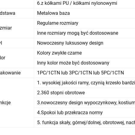
6.z kółkami PU / kółkami nylonowymi
dstawa
Metalowa baza
Regularne rozmiary
zmiar
Inne rozmiary mogą być dostosowane
yl
Nowoczesny luksusowy design
Kolory zwykłe czarne
lor
Inny kolor może być dostosowany
akowanie
1PC/1CTN lub 3PC/1CTN lub 5PC/1CTN
1. wysokiej jakości ramy, czynią krzesło bardz
2.360 stopni obrotowe
nkcje
3.nowoczesny design wypoczynkowy, kostium
4.Spokoi lub przekracza normy
5. funkcja skały, górnej/dolnej, obrotowej, nac