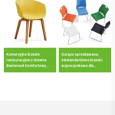
Komercyjne krzesło
Gorąco sprzedawane,
restauracyjne z drewna
niestandardowe krzesło
Bentwood Komfortowy
wypoczynkowe dla
hotel Wypoczynek Meble
urzędników z ramą PP,
jadalne z plastikową
stalową bazą sieciową,
tapicerką siedziska
krzesło wykonawcze w
stylu na stokach