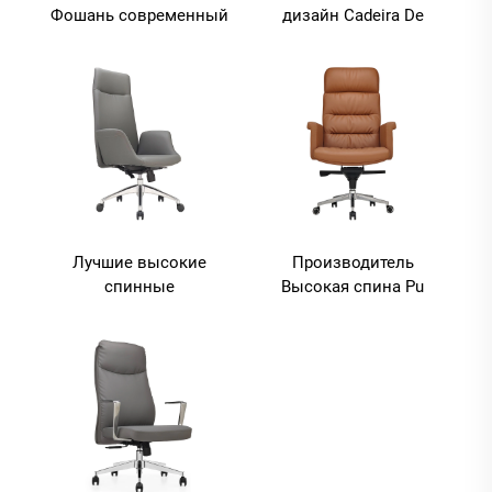
Фошань современный
дизайн Cadeira De
исполнительный
Escritorio Pu
дерево перегнутое
Эргономические
дерево фанера Босс
деревянные кожаные
кожаный стул Зал
офисные стулья Босс
заседаний Офисный
менеджер Офисный
стол и стул набор
стол и стул
Лучшие высокие
Производитель
спинные
Высокая спина Pu
исполнительные
Luxury Executive Office
эргономичные
Desk And Chair Set
офисные стулья с
Boss Деревянная
подъемной функцией
кожаная
Лучшие кожаные
вращающаяся стул с
офисные мебели из пу
деревянной основой