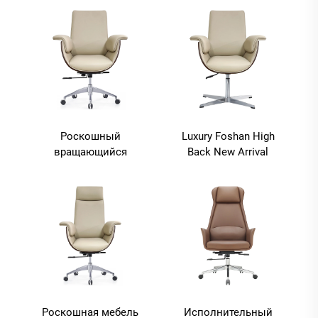
роскошный
мебель офисный стул
исполнительный
удобный силлас де
кожаный офисный
офис кожаный босс
стул офисный стол и
офисный стол и стул
стул набор
набор
Роскошный
Luxury Foshan High
вращающийся
Back New Arrival
управляющий
Executive Leather Pu
руководитель босс
Office Chair For Office
кресло роскошный
Use Office Desk And
эргономичный
Chair Set (Люксный
исполнительный
фосшанский
коммерческий пиу
высокопоставленный
кожаный офисный
стул из кожаного
стол и стул
кузова для офиса)
Роскошная мебель
Исполнительный