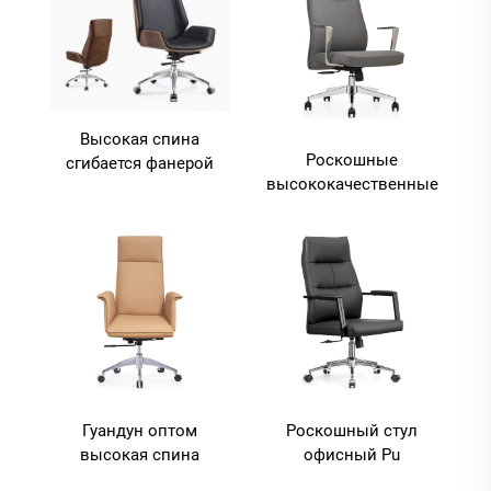
Высокая спина
Роскошные
сгибается фанерой
высококачественные
деревянный босс стул
кожаные изделия из
вращающийся
пу-кожаного шелка
роскошный кожаный
исполнительный босс
регулируемый
эргономические
компьютер босс
офисные стулья
офисный стул
удобные стулья
Гуандун оптом
Роскошный стул
высокая спина
офисный Pu
удобный босс стул
подсоединительная