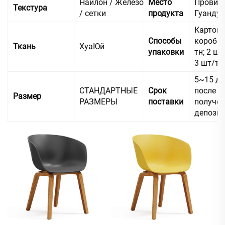
Найлон / Железо
Место
Провин
Текстура
/ сетки
продукта
Гуандун
Картон
Способы
коробка
Ткань
ХуаЮй
упаковки
тн; 2 шт
3 шт/тн
5~15 дн
СТАНДАРТНЫЕ
Срок
после
Размер
РАЗМЕРЫ
поставки
получе
депози