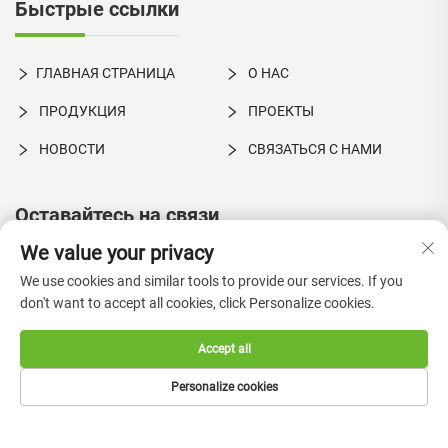
Быстрые ссылки
ГЛАВНАЯ СТРАНИЦА
О НАС
ПРОДУКЦИЯ
ПРОЕКТЫ
НОВОСТИ
СВЯЗАТЬСЯ С НАМИ
Оставайтесь на связи
We value your privacy
Ул. Синье, №1, промзона Шато, городской округ Цзюцзян,
We use cookies and similar tools to provide our services. If you
район Нанхай, город Фошань, провинция Гуандун, Китай
don't want to accept all cookies, click Personalize cookies.
+86-18924550960
Accept all
[email protected]
Personalize cookies