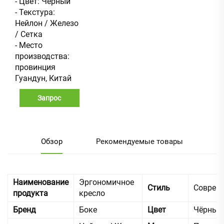
- Цвет: Черный
- Текстура:
Нейлон / Железо
/ Сетка
- Место
производства:
провинция
Гуандун, Китай
Запрос
Обзор
Рекомендуемые товары
Наименование
Эргономичное
Стиль
Соврем
продукта
кресло
Бренд
Боке
Цвет
Чёрный