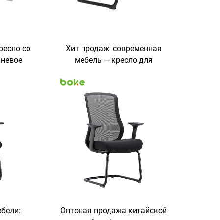
ресло со
Хит продаж: современная
аневое
мебель — кресло для
й формой
сотрудников со средней
мебель
спинкой, фиксированными
иса,
подлокотниками и сетчатой
ние,
спинкой в дугообразной
ы
форме, кресло для посетителей
бели:
Оптовая продажа китайской