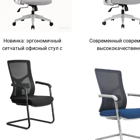
Новинка: эргономичный
Современный совре
сетчатый офисный стул с
высококачествен
высокой спинкой,
реклайнер эргоном
егулируемый стул для офиса,
офисный стул вращаю
мебель для руководителей и
регулировкой поворо
топ-менеджеров, офисные
руководителей и де
стулья
Фошане