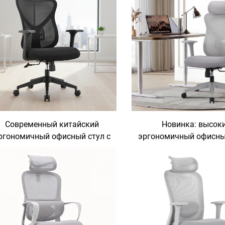
Современный китайский
Новинка: высок
ргономичный офисный стул с
эргономичный офисный
етчатой спинкой для работы
механизмом враще
за компьютером, офисные
оптовая продажа с з
стулья, офисная мебель для
производитель совр
рабочего стола, комплект
компьютерных стул
«стол и стул»
офисные стуль