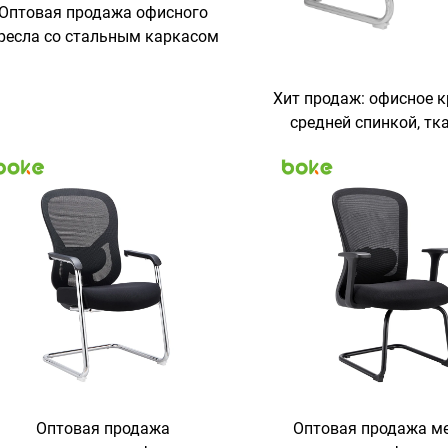
Оптовая продажа офисного
ресла со стальным каркасом
и сетчатой спинкой,
эргономичное кресло для
Хит продаж: офисное к
осетителей для переговорной
средней спинкой, тк
комнаты
кресло с дугообразно
и сетчатой спинкой, 
для домашнего оф
офисное оборудова
офисные стол
Оптовая продажа
Оптовая продажа ме