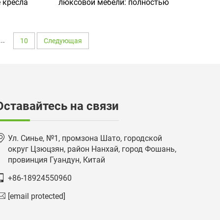
 кресла
люксовой мебели: полностью
с
сетчатые эргономичные
ми
офисные кресла и
разными
компьютерные кресла с L-
...
10
Следующая
опорой,
образными ножками и
а-мешки
изогнутой опорой
ей
Оставайтесь на связи
Ул. Синье, №1, промзона Шато, городской
округ Цзюцзян, район Нанхай, город Фошань,
провинция Гуандун, Китай
+86-18924550960
[email protected]