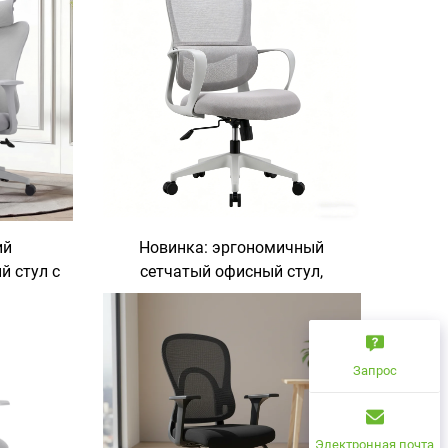
ий
Новинка: эргономичный
 стул с
сетчатый офисный стул,
ния,
современный стул с
авода,
регулируемым наклоном для
еменных
офисной мебели и рабочих
ьев,
столов
Запрос
я
Электронная почта