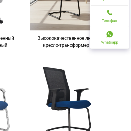
Телефон
менный
Высококачественное люкс-
Whatsapp
ный
кресло-трансформер с
ичный
сетчатой спинкой,
щийся с
эргономичное офисное и
та для
домашнее кресло с
тей в
пластиковым каркасом в
современном дизайне