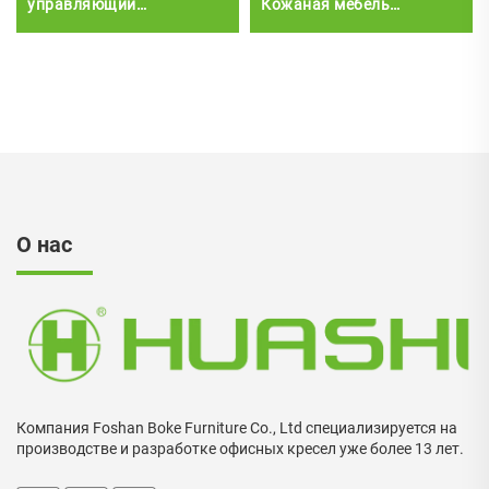
управляющий
Кожаная мебель
руководитель босс
Софтовый набор Софи
кресло роскошный
для офисных встреч и
эргономичный
деловой приемной
исполнительный
коммерческий пиу
кожаный офисный стол и
стул
О нас
Компания Foshan Boke Furniture Co., Ltd специализируется на
производстве и разработке офисных кресел уже более 13 лет.