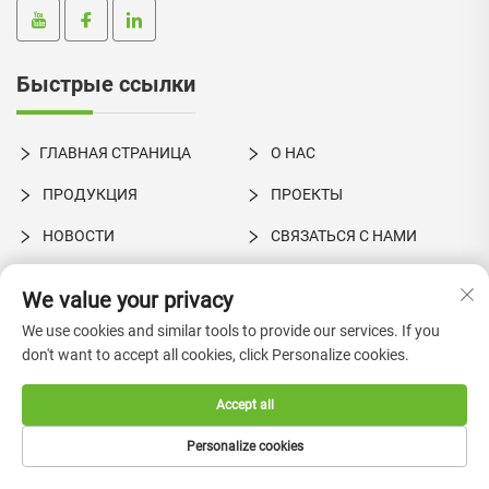
Быстрые ссылки
ГЛАВНАЯ СТРАНИЦА
О НАС
ПРОДУКЦИЯ
ПРОЕКТЫ
НОВОСТИ
СВЯЗАТЬСЯ С НАМИ
We value your privacy
Оставайтесь на связи
We use cookies and similar tools to provide our services. If you
don't want to accept all cookies, click Personalize cookies.
Ул. Синье, №1, промзона Шато, городской округ Цзюцзян,
район Нанхай, город Фошань, провинция Гуандун, Китай
Accept all
+86-18924550960
Personalize cookies
[email protected]