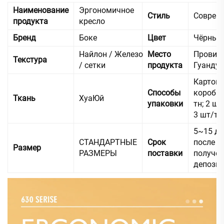
Наименование
Эргономичное
Стиль
Соврем
продукта
кресло
Бренд
Боке
Цвет
Чёрный
Найлон / Железо
Место
Провин
Текстура
/ сетки
продукта
Гуандун
Картон
Способы
коробка
Ткань
ХуаЮй
упаковки
тн; 2 шт
3 шт/тн
5~15 дн
СТАНДАРТНЫЕ
Срок
после
Размер
РАЗМЕРЫ
поставки
получе
депози