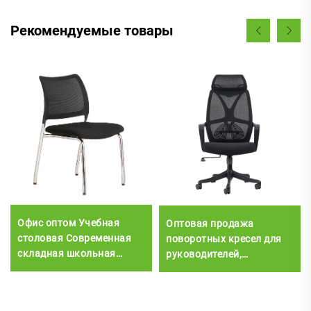
Рекомендуемые товары
Офис оптом Учебная
Оптовая продажа
столовая Современная
поворотных кресел для
складная школьная
руководителей,
мебель Класс
домашних задач, с
Студенческая
высокой спинкой,
конференция
конференц-кресел,