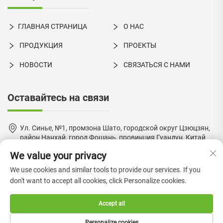
ГЛАВНАЯ СТРАНИЦА
О НАС
ПРОДУКЦИЯ
ПРОЕКТЫ
НОВОСТИ
СВЯЗАТЬСЯ С НАМИ
Оставайтесь на связи
Ул. Синье, №1, промзона Шато, городской округ Цзюцзян,
район Нанхай, город Фошань, провинция Гуандун, Китай
We value your privacy
+86-18924550960
We use cookies and similar tools to provide our services. If you
[email protected]
don't want to accept all cookies, click Personalize cookies.
Accept all
Copyright © 2024 by Foshan Boke Furniture Co., Ltd. —
Политика
Personalize cookies