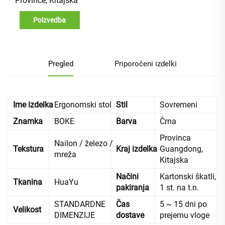
Province, Kitajska
Poizvedba
Pregled
Priporočeni izdelki
Ime izdelka
Ergonomski stol
Stil
Sovremeni
Znamka
BOKE
Barva
Črna
Provinca
Nailon / železo /
Tekstura
Kraj izdelka
Guangdong,
mreža
Kitajska
Načini
Kartonski škatli,
Tkanina
HuaYu
pakiranja
1 st. na t.n.
STANDARDNE
Čas
5 ~ 15 dni po
Velikost
DIMENZIJE
dostave
prejemu vloge