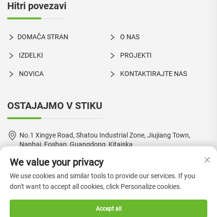
Hitri povezavi
DOMAČA STRAN
O NAS
IZDELKI
PROJEKTI
NOVICA
KONTAKTIRAJTE NAS
OSTAJAJMO V STIKU
No.1 Xingye Road, Shatou Industrial Zone, Jiujiang Town,
Nanhai, Foshan, Guangdong, Kitajska
We value your privacy
+86-18924550960
We use cookies and similar tools to provide our services. If you
[email protected]
don't want to accept all cookies, click Personalize cookies.
Accept all