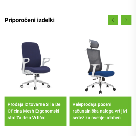
Priporočeni izdelki
Prodaja iz tovarne Silla De
Veleprodaja poceni
Oficina Mesh Ergonomski
računalniška naloga vrtljivi
stol Za delo Vrtični
sedež za osebje udoben
pisarniški stol Za osebje
mrežni tkanin ergonomski
Srednji hrbet Računalniški
pisarniški stol