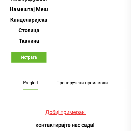
Намештај Меш
Канцеларијска
Столица
Тканина
Истрага
Pregled
Препоручени производи
Добиј примерак 
контактирајте нас сада! 