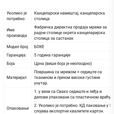
Уколико је
Канцеларски намештај, канцеларска
потребно:
столица
Фабричка директна продаја мреже за
Име
радне столице окрета канцеларијска
производа
столица за састанак
Модел број.
БОКЕ
Гаранција:
5 година гаранције
Боја
Црна (више боја је неопходно)
Површина са мрежом + седиште са
Материјал
тканином и пјеном високе густине
унутар.
1. у вези са Свако седиште и леђа и
делови упаковани са пластичном врећу
2. Уколико је потребно. КД паковање у 5
Опаковање
слојева експортне квалитете картон.