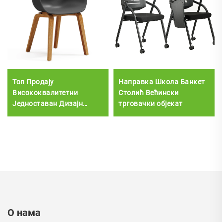
Топ Продају
Направка Школа Банкет
Висококвалитетни
Столић Већински
Једноставан Дизајн
трговачки објекат
Обука Дрво Столица
Канцеларија Соба за
конференције
Прихватљива пластична
столица
О нама