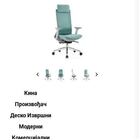
Кина
Произвођач
Деско Извршни
Модерни
Комерцијални