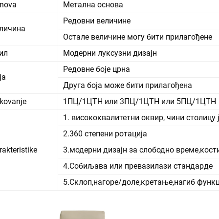
nova
Метална основа
Редовни величине
личина
Остале величине могу бити прилагођене
ил
Модерни луксузни дизајн
Редовне боје црна
ја
Друга боја може бити прилагођена
kovanje
1ПЦ/1ЦТН или 3ПЦ/1ЦТН или 5ПЦ/1ЦТН
1. висококвалитетни оквир, чини столицу 
2.360 степени ротација
rakteristike
3.модерни дизајн за слободно време,кост
4.Собиљава или превазилази стандарде
5.Склоп,нагоре/доле,кретање,нагиб функц