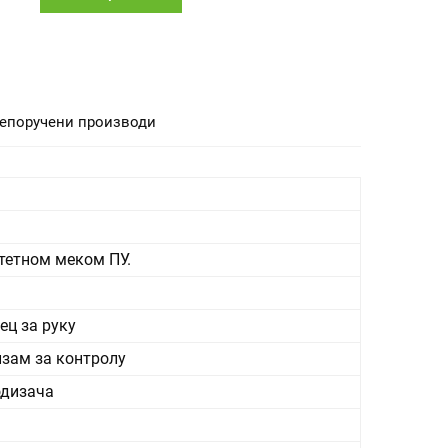
епоручени производи
итетном меком ПУ.
ец за руку
низам за контролу
одизача