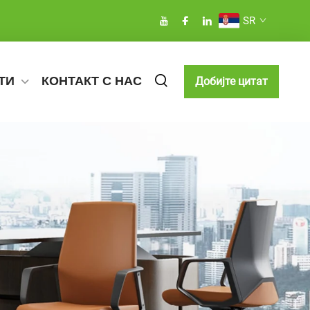
SR
ТИ
КОНТАКТ С НАС
Добијте цитат