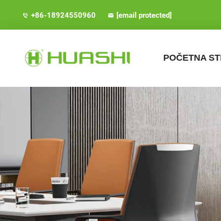
+86-18924550960
[email protected]
POČETNA S