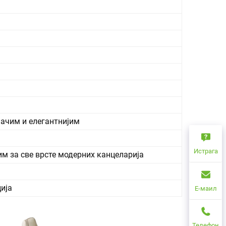
јачим и елегантнијим
Истрага
им за све врсте модерних канцеларија
ија
Е-маил
Телефон