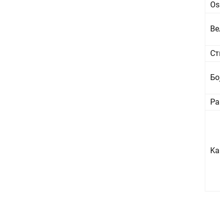
Os
Ве
Ст
Бо
Pa
Ka