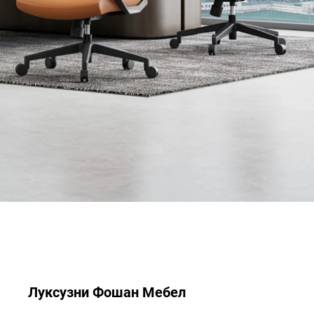
Луксузни Фошан Мебел