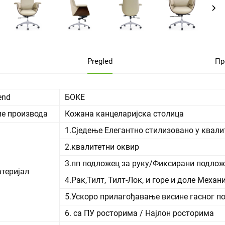
Pregled
Пр
end
БОКЕ
е производа
Кожана канцеларијска столица
1.Сједење Елегантно стилизовано у квал
2.квалитетни оквир
3.пп подложец за руку/Фиксирани подлож
теријал
4.Рак,Тилт, Тилт-Лок, и горе и доле Меха
5.Ускоро прилагођавање висине гасног п
6. са ПУ росторима / Најлон росторима