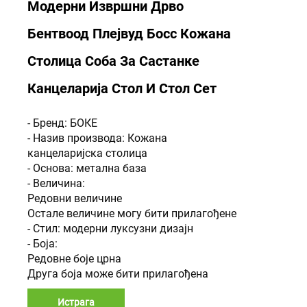
Модерни Извршни Дрво
Бентвоод Плејвуд Босс Кожана
Столица Соба За Састанке
Канцеларија Стол И Стол Сет
- Бренд: БОКЕ
- Назив производа: Кожана
канцеларијска столица
- Основа: метална база
- Величина:
Редовни величине
Остале величине могу бити прилагођене
- Стил: модерни луксузни дизајн
- Боја:
Редовне боје црна
Друга боја може бити прилагођена
Истрага