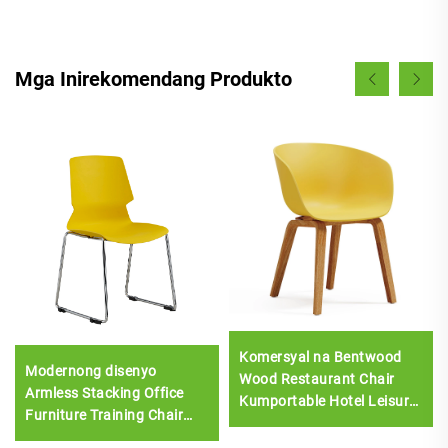
Mga Inirekomendang Produkto
Komersyal na Bentwood
Modernong disenyo
Wood Restaurant Chair
Armless Stacking Office
Kumportable Hotel Leisure
Furniture Training Chair
Mga kasangkapan sa
Chrome Metal Frame Office
pagkain na may plastik na