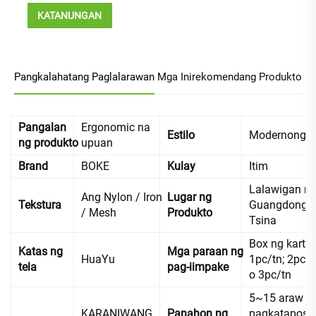
KATANUNGAN
Pangkalahatang Paglalarawan
Mga Inirekomendang Produkto
Pangalan
Ergonomic na
Estilo
Modernong
ng produkto
upuan
Brand
BOKE
Kulay
Itim
Lalawigan n
Ang Nylon / Iron
Lugar ng
Tekstura
Guangdong,
/ Mesh
Produkto
Tsina
Box ng karton
Katas ng
Mga paraan ng
HuaYu
1pc/tn; 2pc/t
tela
pag-iimpake
o 3pc/tn
5~15 araw
KARANIWANG
Panahon ng
pagkatapos