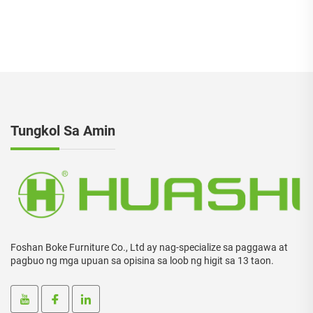
Chair Ang mga ito ay hindi
upuan ng upuan
maaaring maging isang
pag-aayos ng mga gamit
Tungkol Sa Amin
Foshan Boke Furniture Co., Ltd ay nag-specialize sa paggawa at
pagbuo ng mga upuan sa opisina sa loob ng higit sa 13 taon.