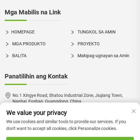
Mga Mabilis na Link
HOMEPAGE
TUNGKOL SA AMIN
MGA PRODUKTO
PROYEKTO
BALITA
Makipag-ugnayan sa Amin
Panatilihin ang Kontak
No.1 Xingye Road, Shatou Industrial Zone, Jiujiang Town,
Nanhai, Foshan, Guangdong, China
We value your privacy
+86-18924550960
We use cookies and similar tools to provide our services. If you
[email protected]
don't want to accept all cookies, click Personalize cookies.