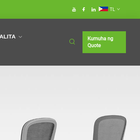
TL
ALITA
Kumuha ng
Quote