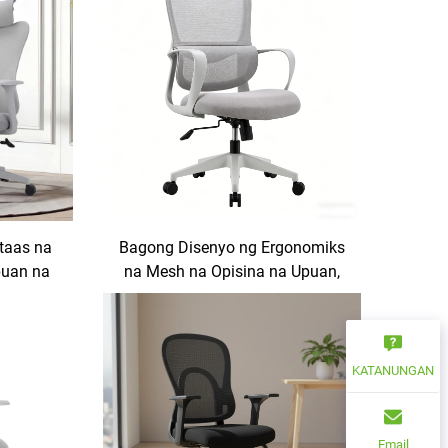
taas na
Bagong Disenyo ng Ergonomiks
puan na
na Mesh na Opisina na Upuan,
ot,
Sillas De Oficina, Modernong
onomiks,
Upuan na Maaaring I-recline at I-
gbebenta
adjust para sa Mga
wa ng
Kasangkapan sa Mesa ng
KATANUNGAN
a Upuan,
Opisina
a
Email