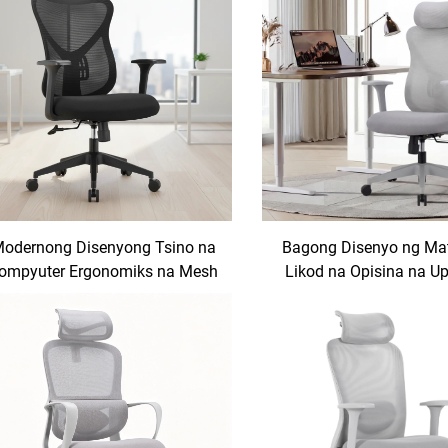
odernong Disenyong Tsino na
Bagong Disenyo ng Ma
ompyuter Ergonomiks na Mesh
Likod na Opisina na U
na Opisina na Upuan, Sillas De
Maaaring Paikot-ik
Oficina, Mga Kasangkapan sa
Pinagkakalooban ng Erg
pisina, Kombinasyon ng Mesa
Para sa Pambihirang Pa
at Upuan sa Opisina
sa Pabrika, Tagaga
Modernong Kompyuter n
Sillas De Oficin