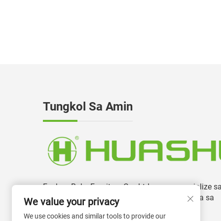
e
M
Tungkol Sa Amin
Foshan Boke Furniture Co., Ltd ay nag-specialize s
paggawa at pagbuo ng mga upuan sa opisina sa
We value your privacy
loob ng higit sa 13 taon.
We use cookies and similar tools to provide our