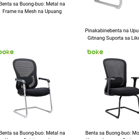
Benta sa Buong-buo: Metal na
Frame na Mesh na Upuang
Opisina, Ergonomic na Upuang
nauhin para sa Silid ng Pulong
Pinakabinebenta na Up
Gitnang Suporta sa Lik
Telang Bow na Mesh n
Opisina, Kasangkapan 
Tahanan at Opisina
Kasangkapan sa Opisi
Desk sa Opisin
Benta sa Buong-buo: Metal na
Benta sa Buong-buo: M