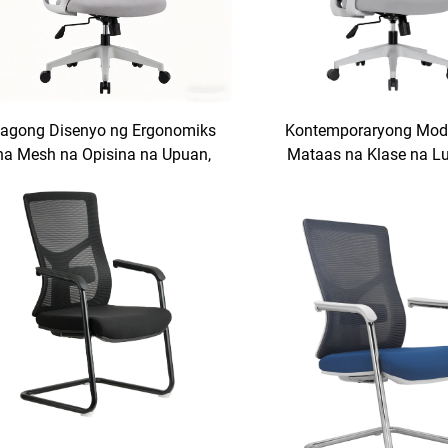
agong Disenyo ng Ergonomiks
Kontemporaryong Mod
na Mesh na Opisina na Upuan,
Mataas na Klase na L
ataas na Likod na I-adjustable
Pag-upo ng Ergonomic
a Upuan para sa Opisina, Para
Chair na Nag-swivel na 
a Pamamahala at Paggamit ng
aayos ng Pag-swivel P
mga Eksekutibo, Mga
Mga Executive Kids na 
asangkapan sa Opisina, Sillas
sa Foshan
De Oficina