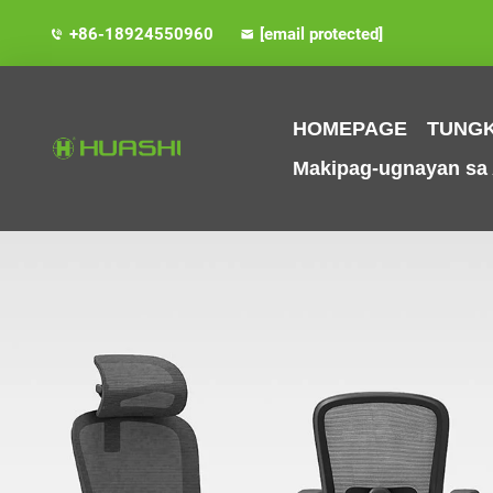
+86-18924550960
[email protected]
HOMEPAGE
TUNGK
Makipag-ugnayan sa