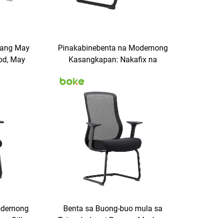
uang May
Pinakabinebenta na Modernong
od, May
Kasangkapan: Nakafix na
a Upuang
Armrest, Mid-Back na Staff Task
para sa
Mesh na Upuang Panauhin na
, Mga
May Bow na Disenyo para sa
na, Mga
Opisina
a
odernong
Benta sa Buong-buo mula sa