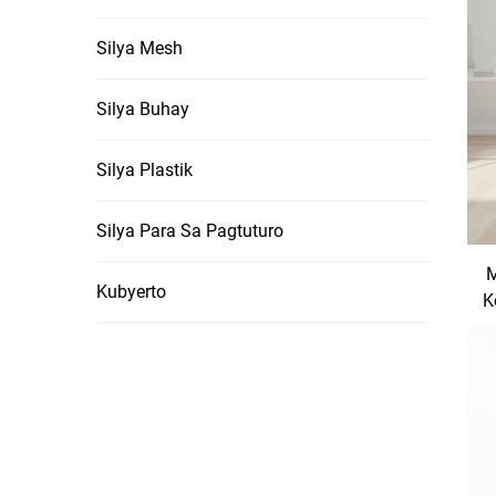
Silya Mesh
Silya Buhay
Silya Plastik
Silya Para Sa Pagtuturo
M
Kubyerto
K
O