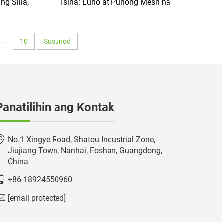
g Silla,
Tsina: Luho at Punong Mesh na
 Fix na
Ergonomic na Upuang Opisina at
Paa, Bow
Computer Chair na May L-Shaped
utibo na
na Paa at Bow na Disenyo
...
10
Susunod
 Opisina
Panatilihin ang Kontak
No.1 Xingye Road, Shatou Industrial Zone,
Jiujiang Town, Nanhai, Foshan, Guangdong,
China
+86-18924550960
[email protected]