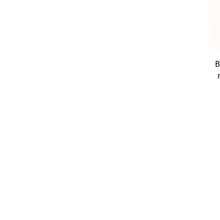
B
M
n
s
K