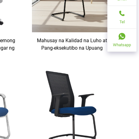
Tel
ernong
Mahusay na Kalidad na Luho at
Whatsapp
ugar ng
Pang-eksekutibo na Upuang
 Office
Gawain na May Mesh,
may Pag-
Nakapasadyang Ergonomic na
ara sa
Upuan para sa Opisina at Bahay
Ginagamit
na May Plastic na Frame at
Modernong Disenyo