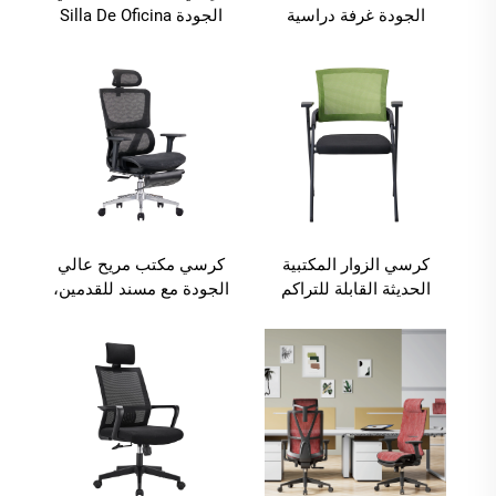
الجودة غرفة دراسية
الجودة Silla De Oficina
مدرسة غرفة اجتماعات
Mesh بظهر عالٍ وتصميم
طيّة للطلاب مقاعد تدريبية
إر곤ومي للكبار، كرسي
مع لوحة لوحة
مدير دوار لطاولة المكتب،
كراسي مكتبية من الشبكة
كرسي الزوار المكتبية
كرسي مكتب مريح عالي
الحديثة القابلة للتراكم
الجودة مع مسند للقدمين،
مصمم للكمبيوتر، كرسي
مكتب من القماش المريح
مع مسند للقدمين