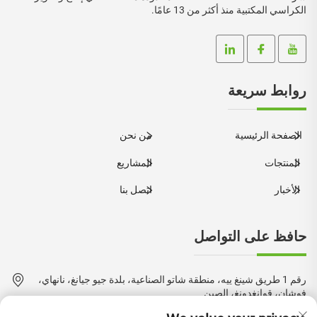
الكراسي المكتبية منذ أكثر من 13 عامًا.
روابط سريعة
الصفحة الرئيسية
من نحن
المنتجات
المشاريع
الأخبار
اتصل بنا
حافظ على التواصل
رقم 1 طريق شينغ ييه، منطقة شاتو الصناعية، بلدة جيو جيانغ، نانهاي،
فوشان، قوانغدونغ، الصين
+86-18924550960