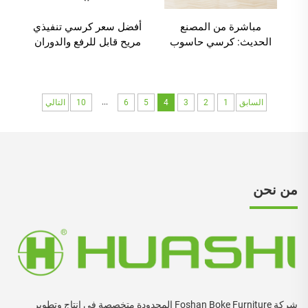
مباشرة من المصنع
أفضل سعر كرسي تنفيذي
الحديث: كرسي حاسوب
مريح قابل للرفع والدوران
تنفيذي بشبكة قابل للتعديل
للكمبيوتر بمظهر عالٍ قابل
في الارتفاع مع دوران
للتعديل للمنزل والمكتب
كرسي مكتب مدير
بلون أسود
...
السابق
1
2
3
4
5
6
10
التالي
من نحن
شركة Foshan Boke Furniture المحدودة متخصصة في إنتاج وتطوير