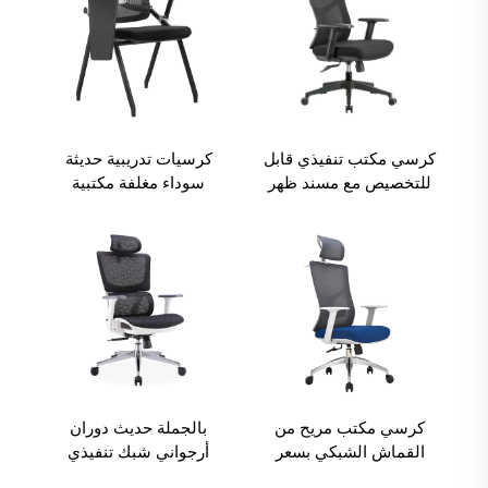
كرسي مكتب تنفيذي قابل
كرسيات تدريبية حديثة
للتخصيص مع مسند ظهر
سوداء مغلفة مكتبية
شبكي دوار، مريح، مصنوع
مدرسة تستخدم تصميم
من المعدن والقماش،
طيّبية قابلة للطي كرسيات
وقابل للتعديل من
مؤتمر مع لوحة كتابة لغرفة
البلاستيك.
المعيشة
كرسي مكتب مريح من
بالجملة حديث دوران
القماش الشبكي بسعر
أرجواني شبك تنفيذي
الجملة رخيص لوظائف
كرسي مكتب سillas دي