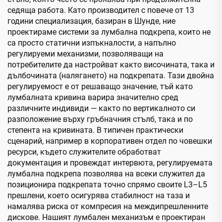
седяща работа. Като производител с повече от 13
години специализация, базиран в Шунде, ние
проектираме системи за лумбална подкрепа, които не
са просто статични изпъкналости, а напълно
регулируеми механизми, позволяващи на
потребителите да настройват както височината, така и
дълбочината (налягането) на подкрепата. Тази двойна
регулируемост е от решаващо значение, тъй като
лумбалната кривина варира значително сред
различните индивиди — както по вертикалното си
разположение върху гръбначния стълб, така и по
степента на кривината. В типичен практически
сценарий, например в корпоративен отдел по човешки
ресурси, където служителите обработват
документация и провеждат интервюта, регулируемата
лумбална подкрепа позволява на всеки служител да
позиционира подкрепата точно спрямо своите L3–L5
прешлени, което осигурява стабилност на таза и
намалява риска от компресия на междипрешленните
дискове. Нашият лумбален механизъм е проектиран