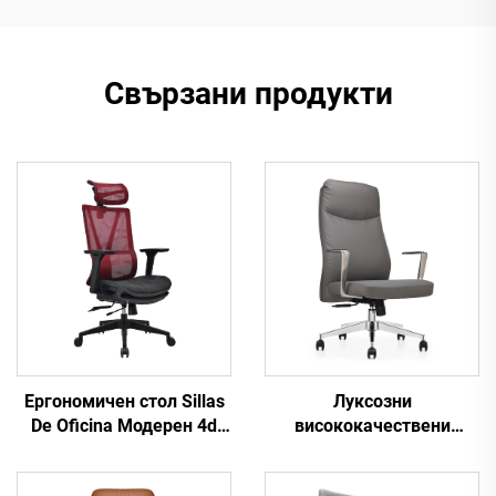
Свързани продукти
Ергономичен стол Sillas
Луксозни
De Oficina Модерен 4d
висококачествени
подлакътник Черна
ергономични офис
найлонова рамка Мрежа
столове Executive Boss от