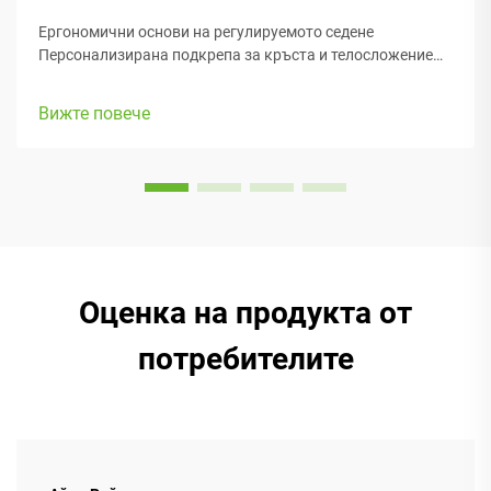
Ергономични основи на регулируемото седене
Персонализирана подкрепа за кръста и телосложение
Добрата подкрепа за кръста е от голямо значение,
когато става въпрос за здравето на гръбначния стълб,
Вижте повече
особено при ергономичните офис столове, на които
прекарваме толкова много време. Когато е изпълнено
правилно,...
Оценка на продукта от
потребителите