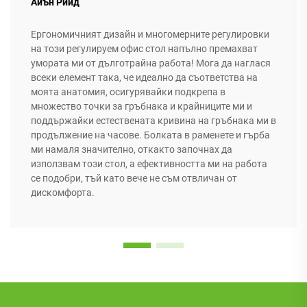
Айън Рийд
Ергономичният дизайн и многомерните регулировки
на този регулируем офис стол напълно премахват
умората ми от дълготрайна работа! Мога да наглася
всеки елемент така, че идеално да съответства на
моята анатомия, осигурявайки подкрепа в
множество точки за гръбнака и крайниците ми и
поддържайки естествената кривина на гръбнака ми в
продължение на часове. Болката в раменете и гърба
ми намаля значително, откакто започнах да
използвам този стол, а ефективността ми на работа
се подобри, тъй като вече не съм отвличан от
дискомфорта.