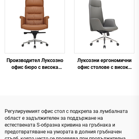
Ергономичен офис на
изкуствена кожа Удобни
директора Cadeira De
столове
Escritorio
Производител Луксозно
Луксозни ергономични
офис бюро с висока
офис столове с висока
облегалка и комплект
облегалка, функция за
столове Boss Дървени
повдигане, най-добрият
кожени въртящи се
стол за офис мебели от
офис столове с дървена
изкуствена кожа
основа
Регулируемият офис стол с подкрепа за лумбалната
област е задължителен за поддържане на
естествената S-образна кривина на гръбнака и
предотвратяване на умората в долния гръбначен
стълб, която често се проявява при продължителна