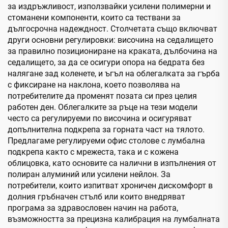
за издръжливост, използвайки усилени полимерни и
стоманени компоненти, които са тествани за
дългосрочна надеждност. Столчетата също включват
други основни регулировки: височина на седалището
за правилно позициониране на краката, дълбочина на
седалището, за да се осигури опора на бедрата без
налягане зад коленете, и ъгъл на облегалката за гърба
с фиксиране на наклона, което позволява на
потребителите да променят позата си през целия
работен ден. Облегалките за ръце на тези модели
често са регулируеми по височина и осигуряват
допълнителна подкрепа за горната част на тялото.
Предлагаме регулируеми офис столове с лумбална
подкрепа както с мрежеста, така и с кожена
облицовка, като основите са налични в изпълнения от
полиран алуминий или усилени нейлон. За
потребители, които изпитват хроничен дискомфорт в
долния гръбначен стълб или които внедряват
програма за здравословен начин на работа,
възможността за прецизна калибрация на лумбалната