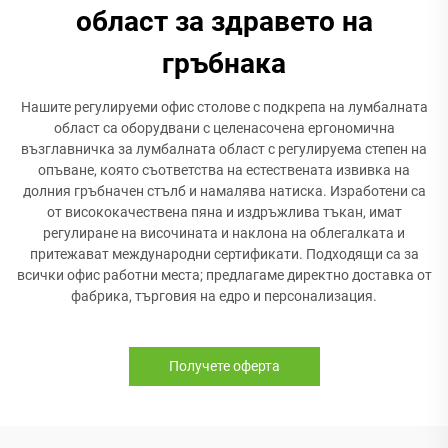
област за здравето на
гръбнака
Нашите регулируеми офис столове с подкрепа на лумбалната
област са оборудвани с целенасочена ергономична
възглавничка за лумбалната област с регулируема степен на
опъване, която съответства на естествената извивка на
долния гръбначен стълб и намалява натиска. Изработени са
от висококачествена пяна и издръжлива тъкан, имат
регулиране на височината и наклона на облегалката и
притежават международни сертификати. Подходящи са за
всички офис работни места; предлагаме директно доставка от
фабрика, търговия на едро и персонализация.
Получете оферта