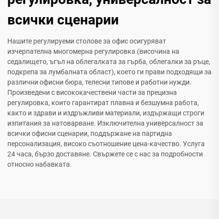
всички сценарии
Нашите регулируеми столове за офис осигуряват
изчерпателна многомерна регулировка (височина на
седалището, ъгъл на облегалката за гърба, облегалки за ръце,
подкрепа за лумбалната област), което ги прави подходящи за
различни офисни бюра, телесни типове и работни нужди.
Произведени с висококачествени части за прецизна
регулировка, които гарантират плавна и безшумна работа,
както и здрави и издръжливи материали, издържащи строги
изпитания за натоварване. Изключителна универсалност за
всички офисни сценарии, поддържане на партидна
персонализация, високо съотношение цена-качество. Услуга
24 часа, бързо доставяне. Свържете се с нас за подробности
относно набавката.