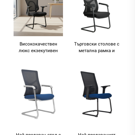
Висококачествен
Търговски столове с
люкс екзекутивен
метална рамка и
работен стол с
мрежеста облегалка,
мрежеста облегалка,
ергономични столове
персонализиран
за посетители за
ергономичен офис и
съвещателни зали
домашен стол с
пластмасова рамка и
модерен дизайн
Най-продаван стол с
Най-продаваният