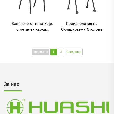
Заводско оптово кафе
Производител на
с метален каркас,
Складираеми Столове
столове за класова
за Срещи и
зала, зала за
Конференции в
очакване, приемна
Конференц-Зала,
зона, офисни
Переносими Ученички
Предишна
1
2
Следваща
фиксирани столове за
Столове с Писмащ
обучение
Дощ
За нас