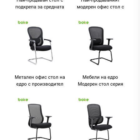
подкрепа за средната
модерен офис стол с
част на гърба,
фиксиран
тапициран с дъга,
подлакътник в
мрежест офис стол за
средата на гърба,
домашен офис, офис
мрежест, за
мебели, офис
посетители
оборудване, офис
бюра
Метален офис стол на
Мебели на едро
едро с производител
Модерен стол серия
Foshan Executive L
Издръжлив фиксиран
Shape Leg Bow Mesh
подлакътник L-
Office Chair
образен крак с лък
Офис изпълнителен
мрежест стол