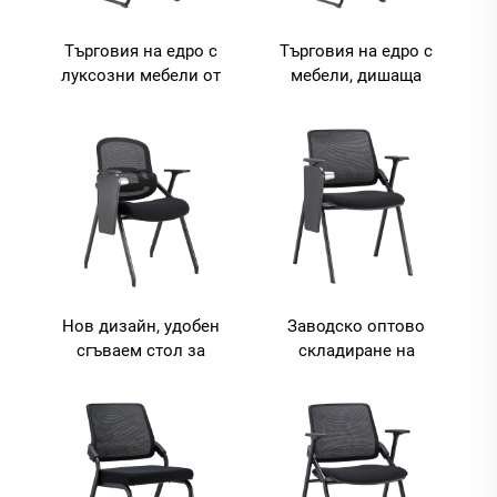
Търговия на едро с
Търговия на едро с
луксозни мебели от
мебели, дишаща
Китай с ергономичен
мрежеста материя,
дизайн и компютърен
подлакътник с дъгови
стол с L-образни крака
крака, зелена пяна,
моден офис стол
Нов дизайн, удобен
Заводско оптово
сгъваем стол за
складиране на
тренировки със
столове за събрания,
средна облегалка и
конференции,
лумбална опора,
мрежови офисни,
сгъваем стол за
обучение и
ученически стол с
ученически столове с
таблет за писане
писална доска