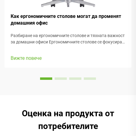
Как ергономичните столове могат да променят
домашния офис
Разбиране на ергономичните столове и тяхната важност
за домашни офиси Ергономичните столове се фокусират
основно върху поддържането на удобството на хората
докато работят, с много регулируеми елементи, които
Вижте повече
съответстват на различни телосложения и
предпочитания. Повечето модели са с...
Оценка на продукта от
потребителите