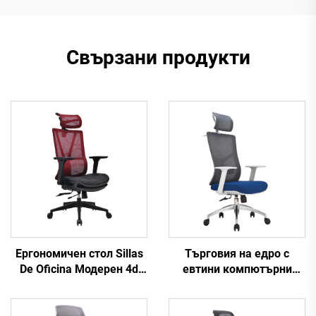
Свързани продукти
Ергономичен стол Sillas
Търговия на едро с
De Oficina Модерен 4d
евтини компютърни
подлакътник Черна
задачи Въртяща се
найлонова рамка Мрежа
облегалка за персонал
Ергономичен офис на
Удобен мрежест плат