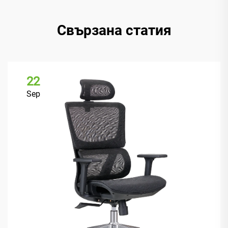
Свързана статия
22
Sep