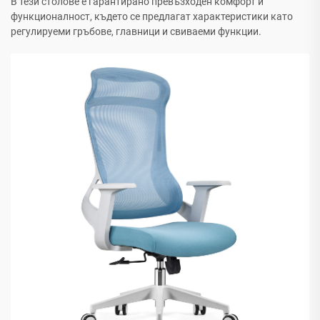
В тези столове е гарантирано превъзходен комфорт и
функционалност, където се предлагат характеристики като
регулируеми гръбове, главници и свиваеми функции.