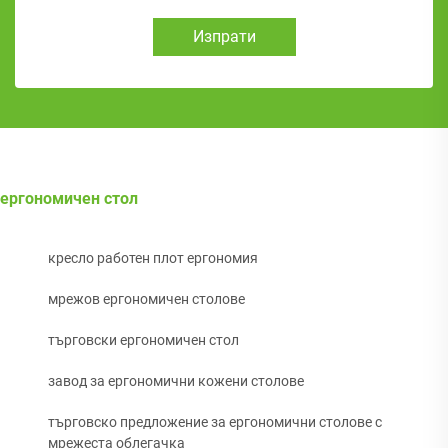
Изпрати
ергономичен стол
кресло работен плот ергономия
мрежов ергономичен столове
търговски ергономичен стол
завод за ергономични кожени столове
търговско предложение за ергономични столове с
мрежеста облегачка