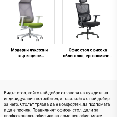
директора Cadeira De
Ергономичен офис стол
Escritorio
Модерни луксозни
Офис стол с висока
въртящи се
облегалка, ергономичен,
ръководители столове
въртящ се, регулируем,
цветен, изработен от PP
материал, за
конференции, шефски и
секретарски стол от
Китай
Видът стол, който най-добре отговаря на нуждите на
индивидуалния потребител, е този, който е най-добър
за него. Столът трябва да е комфортен, да подпомага
и да е прочен. Правилният офисен стол, дали за
професионален офис или за домашен офис, може