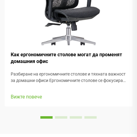
Как ергономичните столове могат да променят
домашния офис
Разбиране на ергономичните столове и тяхната важност
за домашни офиси Ергономичните столове се фокусират
основно върху поддържането на удобството на хората
докато работят, с много регулируеми елементи, които
Вижте повече
съответстват на различни телосложения и
предпочитания. Повечето модели са с...