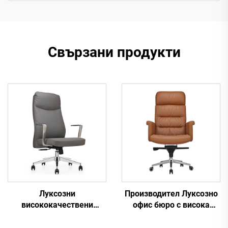
Свързани продукти
Луксозни
Производител Луксозно
висококачествени
офис бюро с висока
ергономични офис
облегалка и комплект
столове Executive Boss от
столове Boss Дървени