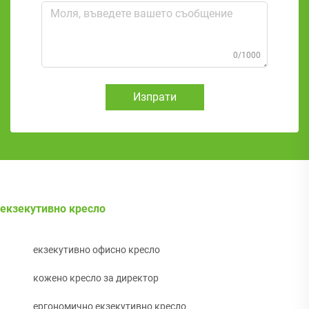
0/1000
Изпрати
екзекутивно кресло
екзекутивно офисно кресло
кожено кресло за директор
ергономично екзекутивно кресло