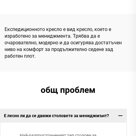
изкуствена кожа Удобни
кожени въртящи се
столове
офис столове с дървена
основа
Експедиционното кресло е вид кресло, което е
изработено за мениджмента. Трябва да е
очарователно, модерно и да осигурява достатъчен
ниво на комфорт за продължително седене зад
работен плот.
общ проблем
Е лесно ли да се движи столовете за мениджмънт?
Най-разпространеният тип столове за