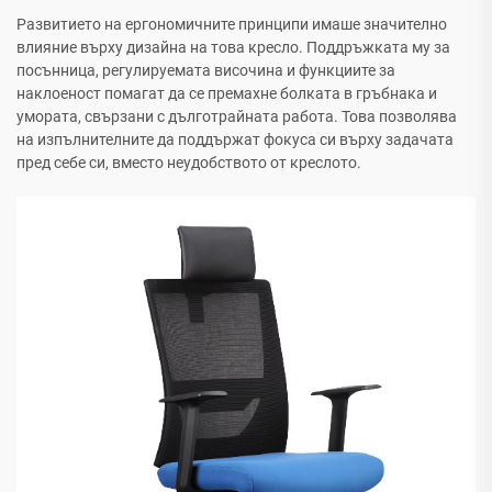
Развитието на ергономичните принципи имаше значително
влияние върху дизайна на това кресло. Поддръжката му за
посънница, регулируемата височина и функциите за
наклоеност помагат да се премахне болката в гръбнака и
умората, свързани с дълготрайната работа. Това позволява
на изпълнителните да поддържат фокуса си върху задачата
пред себе си, вместо неудобството от креслото.