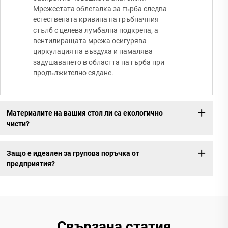
Мрежестата облегалка за гърба следва
естествената кривина на гръбначния
стълб с целева лумбална подкрепа, а
вентилиращата мрежа осигурява
циркулация на въздуха и намалява
задушаването в областта на гърба при
продължително сядане.
Материалите на вашия стол ли са екологично
чисти?
Защо е идеален за групова поръчка от
предприятия?
Свързана статия