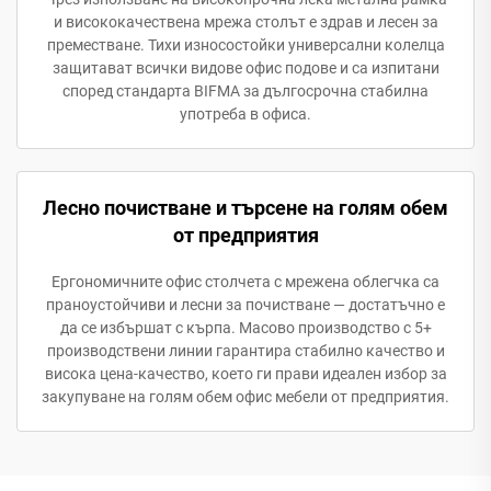
и висококачествена мрежа столът е здрав и лесен за
преместване. Тихи износостойки универсални колелца
защитават всички видове офис подове и са изпитани
според стандарта BIFMA за дългосрочна стабилна
употреба в офиса.
Лесно почистване и търсене на голям обем
от предприятия
Ергономичните офис столчета с мрежена облегчка са
праноустойчиви и лесни за почистване — достатъчно е
да се избършат с кърпа. Масово производство с 5+
производствени линии гарантира стабилно качество и
висока цена-качество, което ги прави идеален избор за
закупуване на голям обем офис мебели от предприятия.