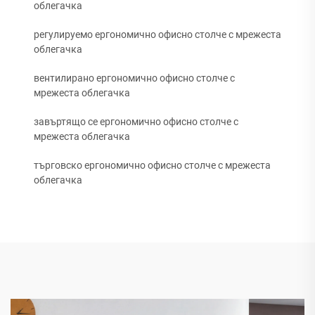
облегачка
регулируемо ергономично офисно столче с мрежеста
облегачка
вентилирано ергономично офисно столче с
мрежеста облегачка
завъртящо се ергономично офисно столче с
мрежеста облегачка
търговско ергономично офисно столче с мрежеста
облегачка