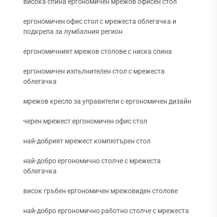
висока спина ергономичен мрежов офисен стол
ергономичен офис стол с мрежеста облегачка и
подкрепа за лумбалния регион
ергономичният мрежов столове с ниска спина
ергономичен изпълнителен стол с мрежеста
облегачка
мрежов кресло за управители с ергономичен дизайн
черен мрежест ергономичен офис стол
най-добрият мрежест компютърен стол
най-добро ергономично столче с мрежеста
облегачка
висок гръбен ергономичен мрежовиден столове
най-добро ергономично работно столче с мрежеста