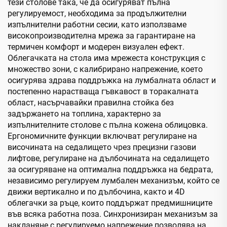
тези столове така, че да осигуряват пълна
регулируемост, необходима за продължителни
изпълнителни работни сесии, като използваме
високопроизводителна мрежа за гарантиране на
термичен комфорт и модерен визуален ефект.
Облегачката на стола има мрежеста конструкция с
множество зони, с калибрирано напрежение, което
осигурява здрава поддръжка на лумбалната област и
постепенно нарастваща гъвкавост в торакалната
област, насърчавайки правилна стойка без
задържането на топлина, характерно за
изпълнителните столове с пълна кожена облицовка.
Ергономичните функции включват регулиране на
височината на седалището чрез прецизни газови
лифтове, регулиране на дълбочината на седалището
за осигуряване на оптимална поддръжка на бедрата,
независимо регулируем лумбален механизъм, който се
движи вертикално и по дълбочина, както и 4D
облегачки за ръце, които поддържат предмишниците
във всяка работна поза. Синхронизиран механизъм за
накланяне с регулируемо напрежение позволява на