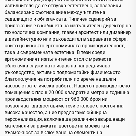
изпълнителя да се отпуска естествено, запазвайки
балансирано съотношение между ъглите на
седалището и облегачката. Типичен сценарий за
приложение е в кабинета на изпълнителен директор на
технологична компания, главен архитект или дизайнер
в дизайн-студио или ръководител в здравната сфера,
който цени както ергономичната производителност,
така и съвременната естетика. В тези среди
ергономичният изпълнителен стол с мрежеста
облегачка служи като израз на напредничаво
ръководство, активно подпомагайки физическото
благополучие на потребителя по време на дълги
часове стратегическа работа. Нашето производствено
помещение с площ 20 000 квадратни метра и годишна
производствена мощност от 960 000 броя ни
позволяват да доставяме тези столове с постоянна
висока качество, а ние предлагаме обширна
персонализация, включваща различни завършващи
материали за рамката, цветове на мрежата и
възможност за включване на елементи на