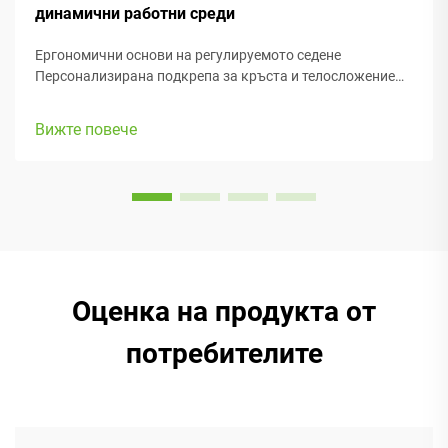
динамични работни среди
Ергономични основи на регулируемото седене
Персонализирана подкрепа за кръста и телосложение
Добрата подкрепа за кръста е от голямо значение,
когато става въпрос за здравето на гръбначния стълб,
Вижте повече
особено при ергономичните офис столове, на които
прекарваме толкова много време. Когато е изпълнено
правилно,...
Оценка на продукта от
потребителите