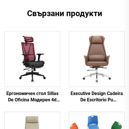
Свързани продукти
Ергономичен стол Sillas
Executive Design Cadeira
De Oficina Модерен 4d
De Escritorio Pu
подлакътник Черна
Ергономични дървени
найлонова рамка Мрежа
кожени офис столове
Ергономичен офис на
Boss Manager Офис бюро
директора Cadeira De
и комплект столове