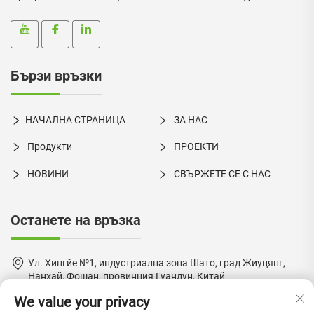
Бързи връзки
НАЧАЛНА СТРАНИЦА
ЗА НАС
Продукти
ПРОЕКТИ
НОВИНИ
СВЪРЖЕТЕ СЕ С НАС
Останете на връзка
Ул. Хингйе №1, индустриална зона Шато, град Жиуцянг,
Нанхай, Фошан, провинция Гуандун, Китай
We value your privacy
+86-18924550960