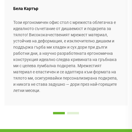
Бела Картър
Този ергономичен офис стол с мрежеста облегачка е
идеалното съчетание от дишаемост и подкрепа за
тялото! Висококачественият мрежест материал,
устойчив на деформация, е изключително дишаем и
поддържа гърба ми хладен и сух дори при дълги
работни дни, а научно разработената ергономична
конструкция идеално следва кривината на гръбнака
ми с целева лумбална подкрепа. Мрежестият
материал е еластичен и се адаптира към формата на
тялото ми, осигурявайки персонализирана подкрепа,
и никога не става задушно — дори през най-горещите
летни месеци.