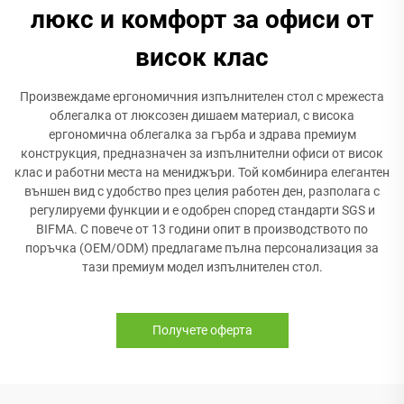
люкс и комфорт за офиси от
висок клас
Произвеждаме ергономичния изпълнителен стол с мрежеста
облегалка от люксозен дишаем материал, с висока
ергономична облегалка за гърба и здрава премиум
конструкция, предназначен за изпълнителни офиси от висок
клас и работни места на мениджъри. Той комбинира елегантен
външен вид с удобство през целия работен ден, разполага с
регулируеми функции и е одобрен според стандарти SGS и
BIFMA. С повече от 13 години опит в производството по
поръчка (OEM/ODM) предлагаме пълна персонализация за
тази премиум модел изпълнителен стол.
Получете оферта