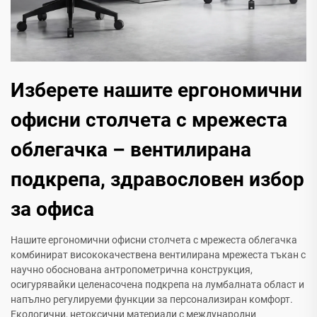
Изберете нашите ергономични
офисни столчета с мрежеста
облегачка – вентилирана
подкрепа, здравословен избор
за офиса
Нашите ергономични офисни столчета с мрежеста облегачка
комбинират висококачествена вентилирана мрежеста тъкан с
научно обоснована антропометрична конструкция,
осигурявайки целенасочена подкрепа на лумбалната област и
напълно регулируеми функции за персонализиран комфорт.
Екологични, нетоксични материали с международни