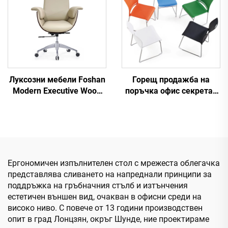
Escritorio
Луксозни мебели Foshan
Горещ продажба на
Modern Executive Wood
поръчка офис секретар
Bentwood Шперплат Boss
свободен час стол с PP
Кожен стол Заседателна
рамка стоманена основа
зала Офис Бюро и
мрежа изпълнителен
комплект столове
стол стил на склад
Ергономичен изпълнителен стол с мрежеста облегачка
представлява сливането на напреднали принципи за
поддръжка на гръбначния стълб и изтънчения
естетичен външен вид, очакван в офисни среди на
високо ниво. С повече от 13 години производствен
опит в град Лонцзян, окръг Шунде, ние проектираме