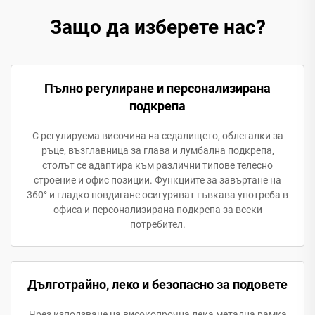
Защо да изберете нас?
Пълно регулиране и персонализирана
подкрепа
С регулируема височина на седалището, облегалки за
ръце, възглавница за глава и лумбална подкрепа,
столът се адаптира към различни типове телесно
строение и офис позиции. Функциите за завъртане на
360° и гладко повдигане осигуряват гъвкава употреба в
офиса и персонализирана подкрепа за всеки
потребител.
Дълготрайно, леко и безопасно за подовете
Чрез използване на високопрочна лека метална рамка