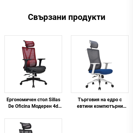
Свързани продукти
Ергономичен стол Sillas
Търговия на едро с
De Oficina Модерен 4d
евтини компютърни
подлакътник Черна
задачи Въртяща се
найлонова рамка Мрежа
облегалка за персонал
Ергономичен офис на
Удобен мрежест плат
директора Cadeira De
Ергономичен офис стол