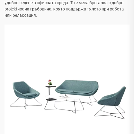
удобно седене в офисната среда. То е мека брегалка с добре
projektирана гръбовина, която поддържа тялото при работа
или релаксация.