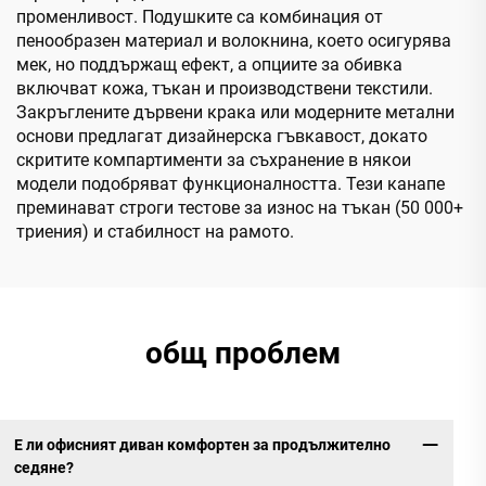
променливост. Подушките са комбинация от
пенообразен материал и волокнина, което осигурява
мек, но поддържащ ефект, а опциите за обивка
включват кожа, тъкан и производствени текстили.
Закръглените дървени крака или модерните метални
основи предлагат дизайнерска гъвкавост, докато
скритите компартименти за съхранение в някои
модели подобряват функционалността. Тези канапе
преминават строги тестове за износ на тъкан (50 000+
триения) и стабилност на рамото.
общ проблем
Е ли офисният диван комфортен за продължително
седяне?