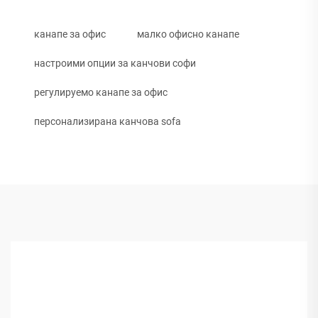
канапе за офис
малко офисно канапе
настроими опции за канчови софи
регулируемо канапе за офис
персонализирана канчова sofa