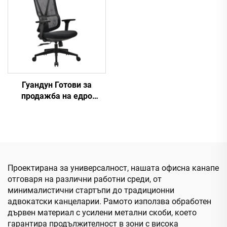
Escritorio
Гуандун Готови за
продажба на едро
високообхватни и
регулируеми офисни
столове с ергономична
мрежа Удобни столове
за компютърни бюра за
офис
Проектирана за универсалност, нашата офисна канапе
отговаря на различни работни среди, от
минималистични стартъпи до традиционни
адвокатски канцеларии. Рамото използва обработен
дървен материал с усилени метални скоби, което
гарантира продължителност в зони с висока