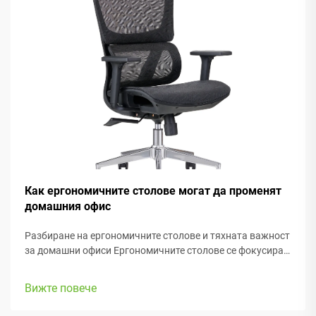
Как ергономичните столове могат да променят
домашния офис
Разбиране на ергономичните столове и тяхната важност
за домашни офиси Ергономичните столове се фокусират
основно върху поддържането на удобството на хората
докато работят, с много регулируеми елементи, които
Вижте повече
съответстват на различни телосложения и
предпочитания. Повечето модели са с...