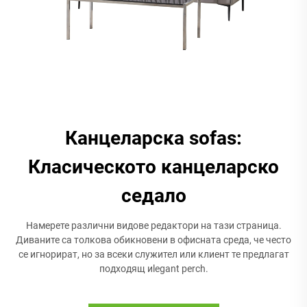
Канцеларска sofas:
Класическото канцеларско
седало
Намерете различни видове редактори на тази страница.
Диваните са толкова обикновени в офисната среда, че често
се игнорират, но за всеки служител или клиент те предлагат
подходящ иlegant perch.